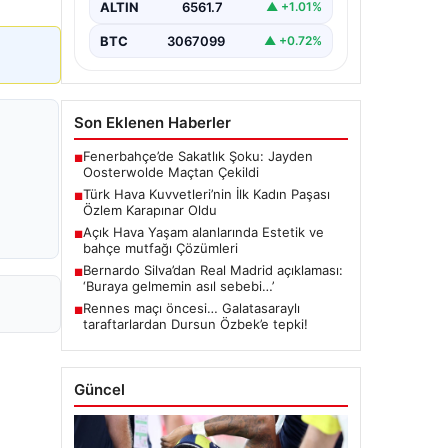
ALTIN
6561.7
▲ +1.01%
BTC
3067099
▲ +0.72%
Son Eklenen Haberler
Fenerbahçe’de Sakatlık Şoku: Jayden
■
Oosterwolde Maçtan Çekildi
Türk Hava Kuvvetleri’nin İlk Kadın Paşası
■
Özlem Karapınar Oldu
Açık Hava Yaşam alanlarında Estetik ve
■
bahçe mutfağı Çözümleri
Bernardo Silva’dan Real Madrid açıklaması:
■
‘Buraya gelmemin asıl sebebi…’
Rennes maçı öncesi… Galatasaraylı
■
taraftarlardan Dursun Özbek’e tepki!
Güncel