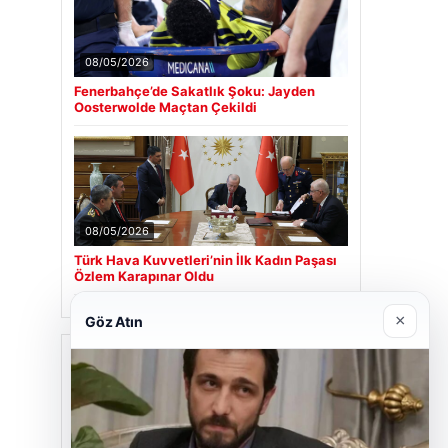
08/05/2026
Fenerbahçe’de Sakatlık Şoku: Jayden
Oosterwolde Maçtan Çekildi
08/05/2026
Türk Hava Kuvvetleri’nin İlk Kadın Paşası
Özlem Karapınar Oldu
×
Göz Atın
Son Eklenen Firmalar
Cengiz Sigorta
06/23/2026