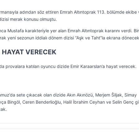
rformansıyla adından söz ettiren Emrah Altıntoprak 113. bölümde ekibe
dizisi merak konusu olmuştu.
ca Mustafa karakteriyle yer alan Emrah Altıntoprak kararını verdi. Bi
prak yeni sezonun iddialı dönem dizisi “Aşk ve Taht”la ekrana dönecek
 HAYAT VERECEK
nda provalara katılan oyuncu dizide Emir Karaarslan’a hayat verecek.
mmuz’da sete çıkacak olan dizide Akın Akınözü, Merjem Šiljak, Simay
yça Bingöl, Ceren Benderlioğlu, Halil İbrahim Ceyhan ve Selin Genç gi
cak.