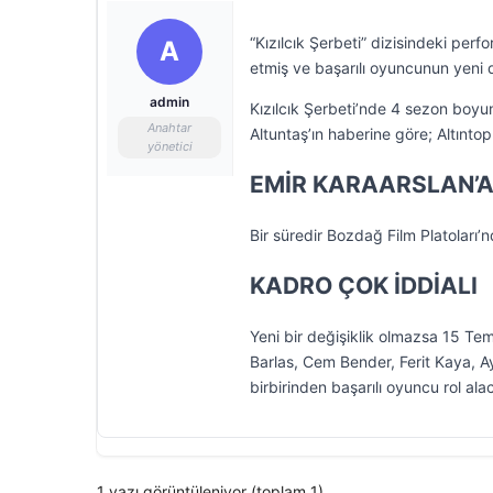
“Kızılcık Şerbeti” dizisindeki pe
A
etmiş ve başarılı oyuncunun yeni 
admin
Kızılcık Şerbeti’nde 4 sezon boyun
Anahtar
Altuntaş’ın haberine göre; Altınto
yönetici
EMİR KARAARSLAN’A
Bir süredir Bozdağ Film Platoları’
KADRO ÇOK İDDİALI
Yeni bir değişiklik olmazsa 15 Te
Barlas, Cem Bender, Ferit Kaya, A
birbirinden başarılı oyuncu rol ala
1 yazı görüntüleniyor (toplam 1)