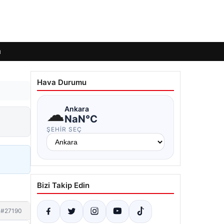
ı
Hava Durumu
☁
Ankara
NaN°C
ŞEHIR SEÇ
Bizi Takip Edin
#27190