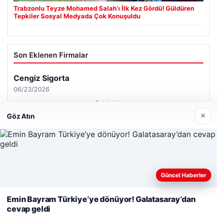
Trabzonlu Teyze Mohamed Salah’ı İlk Kez Gördü! Güldüren
Tepkiler Sosyal Medyada Çok Konuşuldu
Son Eklenen Firmalar
Cengiz Sigorta
06/23/2026
×
Göz Atın
© 2026 Haber Nerde | Güncel Haberler
Web sitemizi nasıl kullandığınızı daha iyi anlayabilmek,
Güncel Haberler
Tercüme Bürosu
|
Malta Dil Okulu
|
lemagrup.com.tr
deneyiminizi kişiselleştirmek ve geliştirmek amacıyla çerezler
ipto
rt
rt
rt
ü escort
ü escort
ü escort
 giriş
scort
 İzle
 escort
 escort
 escort
ler escort
escort
tcio
alkalı escort
stanbul escort
kullanıyoruz.
Çerez Politikamız
Emin Bayram Türkiye’ye dönüyor! Galatasaray’dan
cevap geldi
Reddet
Kabul Et