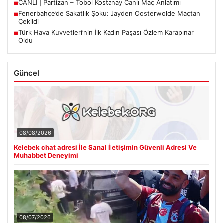
CANLI | Partizan – Tobol Kostanay Canlı Maç Anlatımı
■
Fenerbahçe’de Sakatlık Şoku: Jayden Oosterwolde Maçtan
■
Çekildi
Türk Hava Kuvvetleri’nin İlk Kadın Paşası Özlem Karapınar
■
Oldu
Güncel
08/08/2026
Kelebek chat adresi İle Sanal İletişimin Güvenli Adresi Ve
Muhabbet Deneyimi
08/07/2026