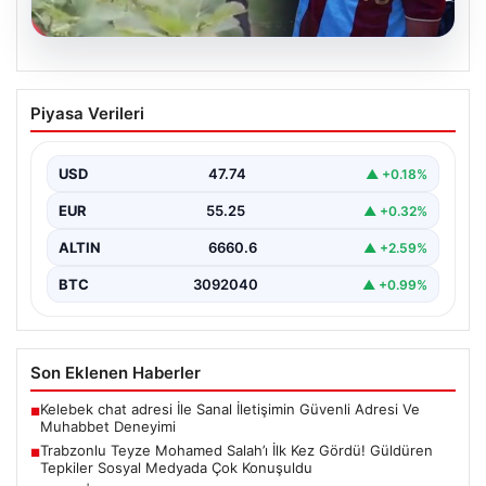
07.08.2026
Trabzonlu Teyze Mohamed Salah’ı İlk
Piyasa Verileri
Kez Gördü! Güldüren Tepkiler Sosyal
Medyada Çok Konuşuldu
USD
47.74
▲ +0.18%
Trabzon’un gözde ilçesi Araklı’ya, dünya futbolunun en
tanınmış isimlerinden biri olan Mohamed Salah’ın
EUR
55.25
▲ +0.32%
reklam…
ALTIN
6660.6
▲ +2.59%
BTC
3092040
▲ +0.99%
Son Eklenen Haberler
Kelebek chat adresi İle Sanal İletişimin Güvenli Adresi Ve
■
Muhabbet Deneyimi
Trabzonlu Teyze Mohamed Salah’ı İlk Kez Gördü! Güldüren
■
Tepkiler Sosyal Medyada Çok Konuşuldu