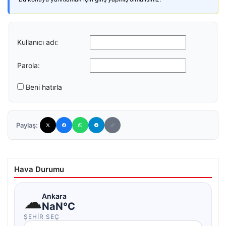
Kullanıcı adı:
Parola:
Beni hatırla
Paylaş:
Hava Durumu
☁
Ankara
NaN°C
ŞEHIR SEÇ