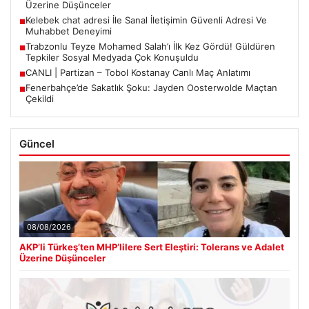
Üzerine Düşünceler
Kelebek chat adresi İle Sanal İletişimin Güvenli Adresi Ve
■
Muhabbet Deneyimi
Trabzonlu Teyze Mohamed Salah’ı İlk Kez Gördü! Güldüren
■
Tepkiler Sosyal Medyada Çok Konuşuldu
CANLI | Partizan – Tobol Kostanay Canlı Maç Anlatımı
■
Fenerbahçe’de Sakatlık Şoku: Jayden Oosterwolde Maçtan
■
Çekildi
Güncel
08/08/2026
AKP’li Türkeş’ten MHP’lilere Sert Eleştiri: Tolerans ve Adalet
Üzerine Düşünceler