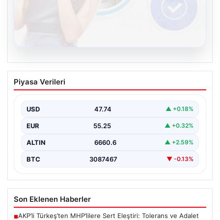
08.08.2026
Kelebek chat adresi İle Sanal İletişimin
Piyasa Verileri
Güvenli Adresi Ve Muhabbet Deneyimi
İnternet çağında kullanıcıların güvenli bir tarzda bağlantı
sağlaması büyük bir hassasiyet taşımaktadır. Güncel
USD
47.74
▲ +0.18%
olarak…
EUR
55.25
▲ +0.32%
ALTIN
6660.6
▲ +2.59%
BTC
3087467
▼ -0.13%
Son Eklenen Haberler
AKP’li Türkeş’ten MHP’lilere Sert Eleştiri: Tolerans ve Adalet
■