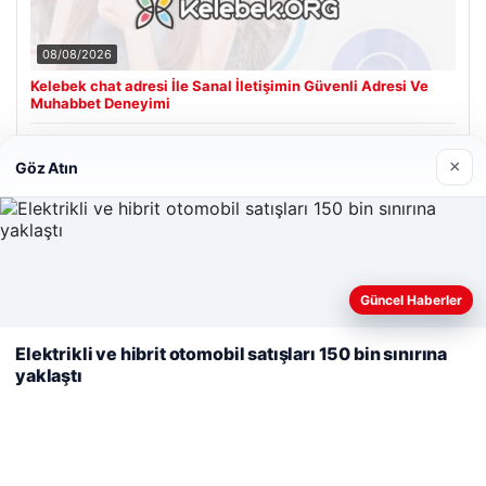
08/08/2026
Kelebek chat adresi İle Sanal İletişimin Güvenli Adresi Ve
Muhabbet Deneyimi
×
Göz Atın
Son Eklenen Firmalar
Cengiz Sigorta
06/23/2026
Web sitemizi nasıl kullandığınızı daha iyi anlayabilmek,
Güncel Haberler
deneyiminizi kişiselleştirmek ve geliştirmek amacıyla çerezler
kullanıyoruz.
Çerez Politikamız
Elektrikli ve hibrit otomobil satışları 150 bin sınırına
yaklaştı
Reddet
Kabul Et
© 2026 Haber Nerde | Güncel Haberler
ri
Tercüme Bürosu
|
Malta Dil Okulu
|
lemagrup.com.tr