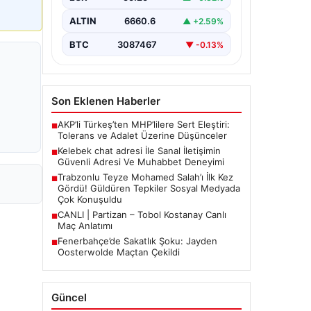
güvenli bir tarzda bağlantı sağlaması
büyük bir hassasiyet taşımaktadır.
ALTIN
6660.6
▲ +2.59%
Güncel olarak…
BTC
3087467
▼ -0.13%
Son Eklenen Haberler
AKP’li Türkeş’ten MHP’lilere Sert Eleştiri:
■
Tolerans ve Adalet Üzerine Düşünceler
Kelebek chat adresi İle Sanal İletişimin
■
Güvenli Adresi Ve Muhabbet Deneyimi
Trabzonlu Teyze Mohamed Salah’ı İlk Kez
■
Gördü! Güldüren Tepkiler Sosyal Medyada
Çok Konuşuldu
CANLI | Partizan – Tobol Kostanay Canlı
■
Maç Anlatımı
Fenerbahçe’de Sakatlık Şoku: Jayden
■
Oosterwolde Maçtan Çekildi
Güncel