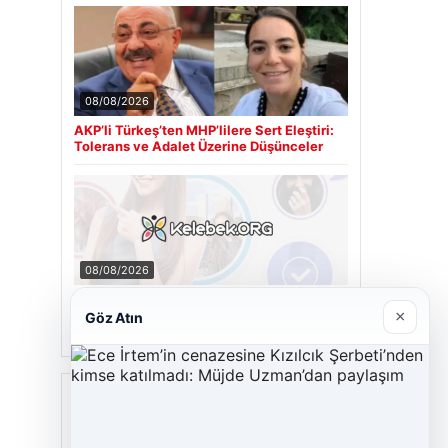
08/08/2026
AKP’li Türkeş’ten MHP’lilere Sert Eleştiri:
Tolerans ve Adalet Üzerine Düşünceler
08/08/2026
Kelebek chat adresi İle Sanal İletişimin
Güvenli Adresi Ve Muhabbet Deneyimi
×
Göz Atın
Son Eklenen Firmalar
Cengiz Sigorta