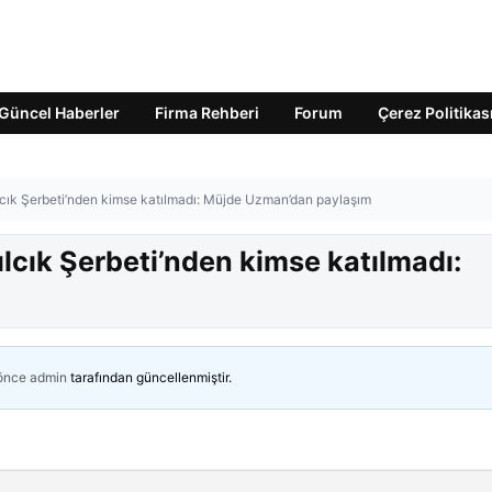
Güncel Haberler
Firma Rehberi
Forum
Çerez Politikas
ılcık Şerbeti’nden kimse katılmadı: Müjde Uzman’dan paylaşım
ılcık Şerbeti’nden kimse katılmadı:
 önce
admin
tarafından güncellenmiştir.