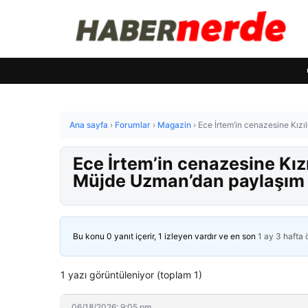
Ana sayfa
›
Forumlar
›
Magazin
›
Ece İrtem’in cenazesine Kız
Ece İrtem’in cenazesine Kız
Müjde Uzman’dan paylaşım
Bu konu 0 yanıt içerir, 1 izleyen vardır ve en son
1 ay 3 hafta
1 yazı görüntüleniyor (toplam 1)
06/18/2026: 9:05 pm