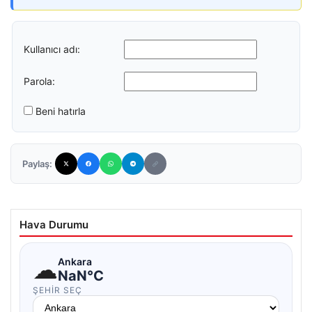
Kullanıcı adı:
Parola:
Beni hatırla
Paylaş:
Hava Durumu
☁
Ankara
NaN°C
ŞEHIR SEÇ