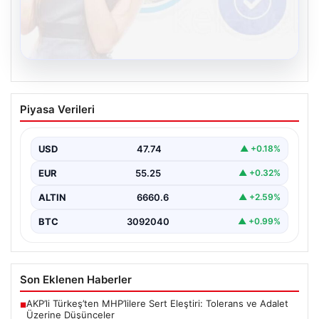
08.08.2026
Kelebek chat adresi İle Sanal İletişimin
Piyasa Verileri
Güvenli Adresi Ve Muhabbet Deneyimi
İnternet çağında kullanıcıların güvenli bir tarzda bağlantı
sağlaması büyük bir hassasiyet taşımaktadır. Güncel
USD
47.74
▲ +0.18%
olarak…
EUR
55.25
▲ +0.32%
ALTIN
6660.6
▲ +2.59%
BTC
3092040
▲ +0.99%
Son Eklenen Haberler
AKP’li Türkeş’ten MHP’lilere Sert Eleştiri: Tolerans ve Adalet
■
Üzerine Düşünceler