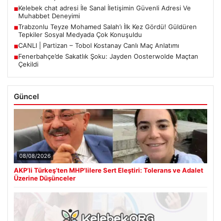
Kelebek chat adresi İle Sanal İletişimin Güvenli Adresi Ve
■
Muhabbet Deneyimi
Trabzonlu Teyze Mohamed Salah’ı İlk Kez Gördü! Güldüren
■
Tepkiler Sosyal Medyada Çok Konuşuldu
CANLI | Partizan – Tobol Kostanay Canlı Maç Anlatımı
■
Fenerbahçe’de Sakatlık Şoku: Jayden Oosterwolde Maçtan
■
Çekildi
Güncel
08/08/2026
AKP’li Türkeş’ten MHP’lilere Sert Eleştiri: Tolerans ve Adalet
Üzerine Düşünceler