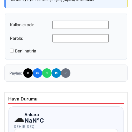
Kullanıcı adı:
Parola:
Beni hatırla
Paylaş:
Hava Durumu
☁
Ankara
NaN°C
ŞEHIR SEÇ