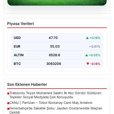
06.08.2026
CANLI | Partizan – Tobol Kostanay Canlı
Piyasa Verileri
Maç Anlatımı
USD
47.70
▲ +0.16%
EUR
55.03
• 0.01%
ALTIN
6528.6
▲ +0.55%
BTC
3063206
▼ -0.18%
Son Eklenen Haberler
Trabzonlu Teyze Mohamed Salah’ı İlk Kez Gördü! Güldüren
■
Tepkiler Sosyal Medyada Çok Konuşuldu
CANLI | Partizan – Tobol Kostanay Canlı Maç Anlatımı
■
Fenerbahçe’de Sakatlık Şoku: Jayden Oosterwolde Maçtan
■
Çekildi