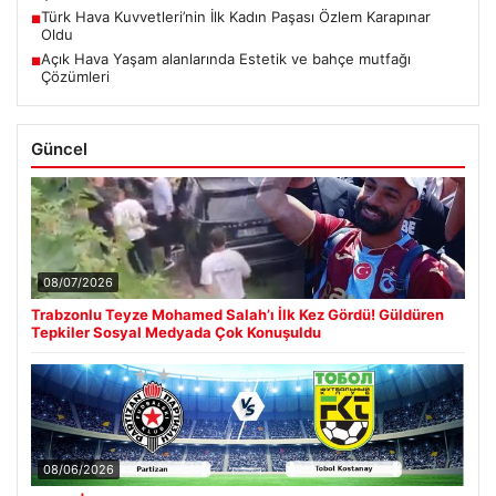
Türk Hava Kuvvetleri’nin İlk Kadın Paşası Özlem Karapınar
■
Oldu
Açık Hava Yaşam alanlarında Estetik ve bahçe mutfağı
■
Çözümleri
Güncel
08/07/2026
Trabzonlu Teyze Mohamed Salah’ı İlk Kez Gördü! Güldüren
Tepkiler Sosyal Medyada Çok Konuşuldu
08/06/2026