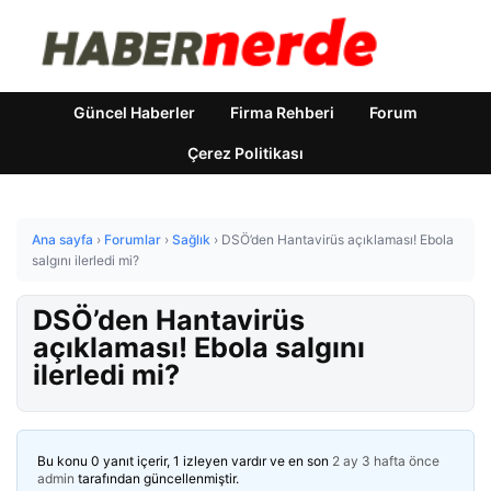
Güncel Haberler
Firma Rehberi
Forum
Çerez Politikası
Ana sayfa
›
Forumlar
›
Sağlık
›
DSÖ’den Hantavirüs açıklaması! Ebola
salgını ilerledi mi?
DSÖ’den Hantavirüs
açıklaması! Ebola salgını
ilerledi mi?
Bu konu 0 yanıt içerir, 1 izleyen vardır ve en son
2 ay 3 hafta önce
admin
tarafından güncellenmiştir.