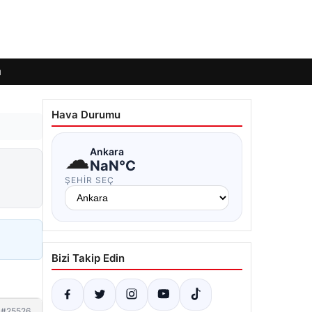
ı
Hava Durumu
☁
Ankara
NaN°C
ŞEHIR SEÇ
Bizi Takip Edin
#25526