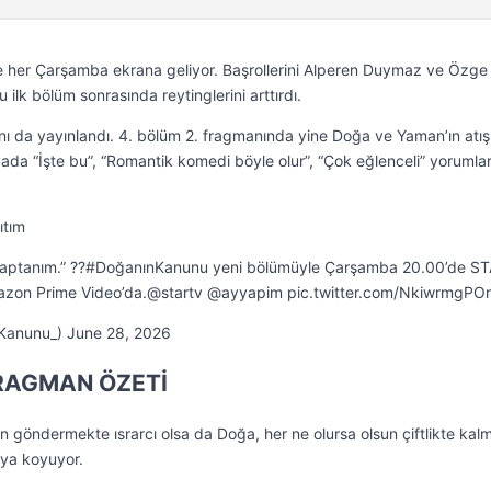
e her Çarşamba ekrana geliyor. Başrollerini Alperen Duymaz ve Özge
ilk bölüm sonrasında reytinglerini arttırdı.
 da yayınlandı. 4. bölüm 2. fragmanında yine Doğa ve Yaman’ın atış
yada “İşte bu”, “Romantik komedi böyle olur”, “Çok eğlenceli” yorumlar
ıtım
Kaptanım.” ?️?#DoğanınKanunu yeni bölümüyle Çarşamba 20.00’de ST
azon Prime Video’da.@startv @ayyapim pic.twitter.com/NkiwrmgPOr
Kanunu_) June 28, 2026
RAGMAN ÖZETİ
n göndermekte ısrarcı olsa da Doğa, her ne olursa olsun çiftlikte ka
aya koyuyor.