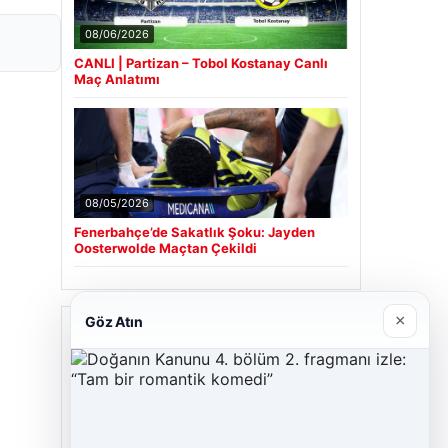
08/06/2026
CANLI | Partizan – Tobol Kostanay Canlı
Maç Anlatımı
08/05/2026
Fenerbahçe’de Sakatlık Şoku: Jayden
Oosterwolde Maçtan Çekildi
×
Göz Atın
Son Eklenen Firmalar
Cengiz Sigorta
06/23/2026