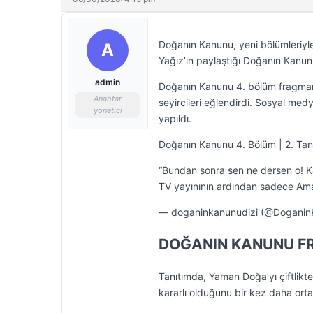
Doğanın Kanunu, yeni bölümleriyl
A
Yağız’ın paylaştığı Doğanın Kanunu 
admin
Doğanın Kanunu 4. bölüm fragmanı
Anahtar
seyircileri eğlendirdi. Sosyal med
yönetici
yapıldı.
Doğanın Kanunu 4. Bölüm | 2. Tan
“Bundan sonra sen ne dersen o! 
TV yayınının ardından sadece Am
— doganinkanunudizi (@Doganin
DOĞANIN KANUNU F
Tanıtımda, Yaman Doğa’yı çiftlikte
kararlı olduğunu bir kez daha ort