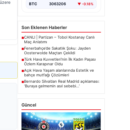
mücadelede…
 üzere
BTC
3063206
▼ -0.18%
Son Eklenen Haberler
CANLI | Partizan – Tobol Kostanay Canlı
■
Maç Anlatımı
Fenerbahçe’de Sakatlık Şoku: Jayden
■
Oosterwolde Maçtan Çekildi
Türk Hava Kuvvetleri’nin İlk Kadın Paşası
■
Özlem Karapınar Oldu
Açık Hava Yaşam alanlarında Estetik ve
■
bahçe mutfağı Çözümleri
Bernardo Silva’dan Real Madrid açıklaması:
■
‘Buraya gelmemin asıl sebebi…’
Güncel