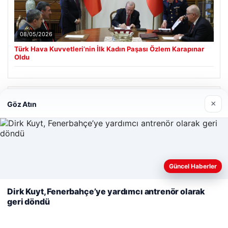
08/05/2026
Türk Hava Kuvvetleri’nin İlk Kadın Paşası Özlem Karapınar
Oldu
Son Eklenen Firmalar
×
Göz Atın
Cengiz Sigorta
06/23/2026
Web sitemizi nasıl kullandığınızı daha iyi anlayabilmek,
Güncel Haberler
deneyiminizi kişiselleştirmek ve geliştirmek amacıyla çerezler
kullanıyoruz.
Çerez Politikamız
Dirk Kuyt, Fenerbahçe’ye yardımcı antrenör olarak
geri döndü
Reddet
Kabul Et
© 2026 Haber Nerde | Güncel Haberler