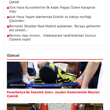
Çekildi
Türk Hava Kuvvetleri’nin İlk Kadın Paşası Özlem Karapınar
■
Oldu
Açık Hava Yaşam alanlarında Estetik ve bahçe mutfağı
■
Çözümleri
Bernardo Silva’dan Real Madrid açıklaması: ‘Buraya gelmemin
■
asıl sebebi…’
Rennes maçı öncesi… Galatasaraylı taraftarlardan Dursun
■
Özbek’e tepki!
Güncel
08/05/2026
Fenerbahçe’de Sakatlık Şoku: Jayden Oosterwolde Maçtan
Çekildi