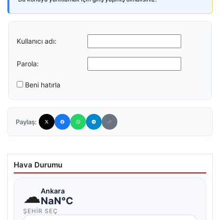
Kullanıcı adı:
Parola:
Beni hatırla
Paylaş:
Hava Durumu
☁
Ankara
NaN°C
ŞEHIR SEÇ