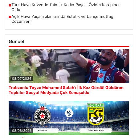
Türk Hava Kuvvetleri’nin İlk Kadın Paşası Özlem Karapınar
■
Oldu
Açık Hava Yaşam alanlarında Estetik ve bahçe mutfağı
■
Çözümleri
Güncel
08/07/2026
Trabzonlu Teyze Mohamed Salah’ı İlk Kez Gördü! Güldüren
Tepkiler Sosyal Medyada Çok Konuşuldu
08/06/2026