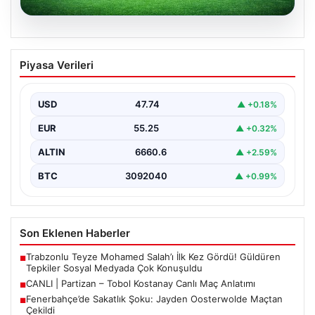
06.08.2026
CANLI | Partizan – Tobol Kostanay Canlı
Piyasa Verileri
Maç Anlatımı
USD
47.74
▲ +0.18%
EUR
55.25
▲ +0.32%
ALTIN
6660.6
▲ +2.59%
BTC
3092040
▲ +0.99%
Son Eklenen Haberler
Trabzonlu Teyze Mohamed Salah’ı İlk Kez Gördü! Güldüren
■
Tepkiler Sosyal Medyada Çok Konuşuldu
CANLI | Partizan – Tobol Kostanay Canlı Maç Anlatımı
■
Fenerbahçe’de Sakatlık Şoku: Jayden Oosterwolde Maçtan
■
Çekildi