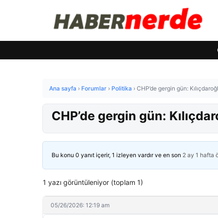
Ana sayfa
›
Forumlar
›
Politika
›
CHP’de gergin gün: Kılıçdaroğ
CHP’de gergin gün: Kılıçdar
Bu konu 0 yanıt içerir, 1 izleyen vardır ve en son
2 ay 1 hafta
1 yazı görüntüleniyor (toplam 1)
05/26/2026: 12:19 am