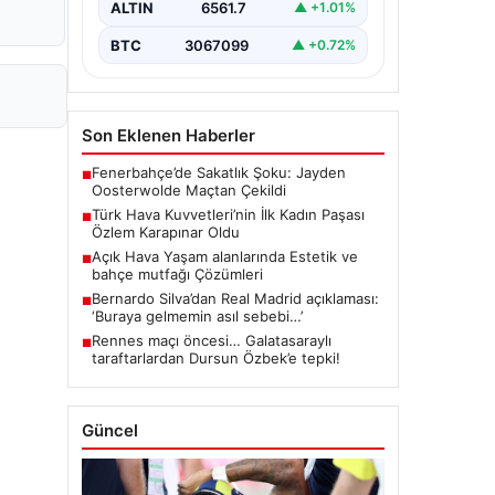
ALTIN
6561.7
▲ +1.01%
BTC
3067099
▲ +0.72%
Son Eklenen Haberler
Fenerbahçe’de Sakatlık Şoku: Jayden
■
Oosterwolde Maçtan Çekildi
Türk Hava Kuvvetleri’nin İlk Kadın Paşası
■
Özlem Karapınar Oldu
Açık Hava Yaşam alanlarında Estetik ve
■
bahçe mutfağı Çözümleri
Bernardo Silva’dan Real Madrid açıklaması:
■
‘Buraya gelmemin asıl sebebi…’
Rennes maçı öncesi… Galatasaraylı
■
taraftarlardan Dursun Özbek’e tepki!
Güncel