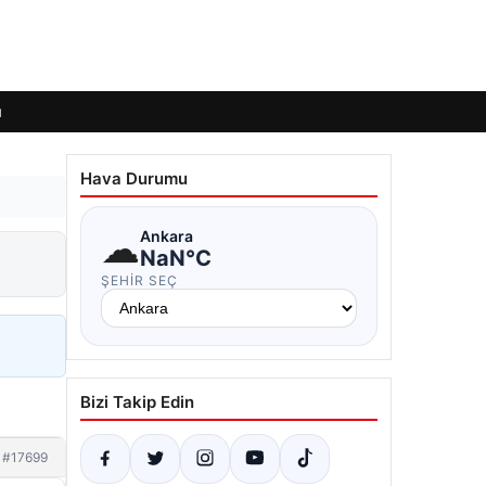
ı
Hava Durumu
☁
Ankara
NaN°C
ŞEHIR SEÇ
Bizi Takip Edin
#17699