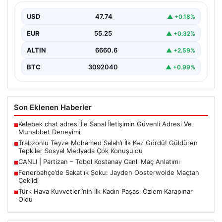
Medyada Çok Konuşuldu
USD
47.74
▲ +0.18%
Trabzon’un gözde ilçesi Araklı’ya, dünya futbolunun en
tanınmış isimlerinden biri olan Mohamed Salah’ın
EUR
55.25
▲ +0.32%
reklam…
ALTIN
6660.6
▲ +2.59%
BTC
3092040
▲ +0.99%
Son Eklenen Haberler
Kelebek chat adresi İle Sanal İletişimin Güvenli Adresi Ve
■
Muhabbet Deneyimi
Trabzonlu Teyze Mohamed Salah’ı İlk Kez Gördü! Güldüren
■
Tepkiler Sosyal Medyada Çok Konuşuldu
CANLI | Partizan – Tobol Kostanay Canlı Maç Anlatımı
■
Fenerbahçe’de Sakatlık Şoku: Jayden Oosterwolde Maçtan
■
Çekildi
Türk Hava Kuvvetleri’nin İlk Kadın Paşası Özlem Karapınar
■
Oldu