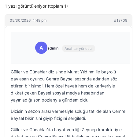
1 yazı görüntüleniyor (toplam 1)
05/30/2026: 4:49 pm
#18709
A
admin
Anahtar yönetici
Güller ve Günahlar dizisinde Murat Yıldırım ile başrolü
paylaşan oyuncu Cemre Baysel sezonda adından söz
ettiren bir isimdi. Hem özel hayatı hem de kariyeriyle
dikkat çeken Baysel sosyal medya hesabından
yayınladığı son pozlarıyla gündem oldu.
Dizisinin sezon arası vermesiyle soluğu tatilde alan Cemre
Baysel bikinisini giyip fiziğini sergiledi.
Güller ve Günahlar’da hayat verdiği Zeynep karakteriyle
dikkat çeken Cemre Baysel fit haliyle ve pozlarıyla sosyal