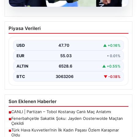
05.08.2026
Fenerbahçe’de Sakatlık Şoku: Jayden
Piyasa Verileri
Oosterwolde Maçtan Çekildi
Fenerbahçe'nin başarılı savunmacılarından Jayden
Oosterwolde, UEFA Avrupa Ligi'nde Sturm Graz ile
USD
47.70
▲ +0.16%
karşılaştıkları zorlu mücadelede…
EUR
55.03
• 0.01%
ALTIN
6528.6
▲ +0.55%
BTC
3063206
▼ -0.18%
Son Eklenen Haberler
CANLI | Partizan – Tobol Kostanay Canlı Maç Anlatımı
■
Fenerbahçe’de Sakatlık Şoku: Jayden Oosterwolde Maçtan
■
Çekildi
Türk Hava Kuvvetleri’nin İlk Kadın Paşası Özlem Karapınar
■
Oldu