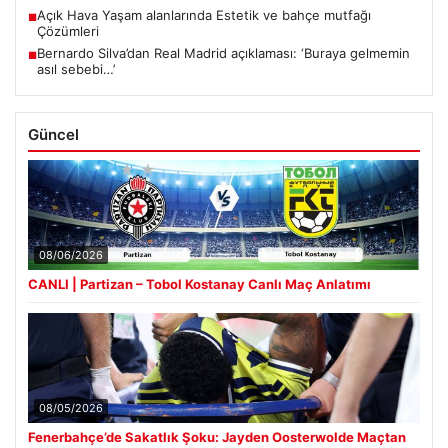
Açık Hava Yaşam alanlarında Estetik ve bahçe mutfağı
■
Çözümleri
Bernardo Silva’dan Real Madrid açıklaması: ‘Buraya gelmemin
■
asıl sebebi…’
Güncel
08/06/2026
CANLI | Partizan – Tobol Kostanay Canlı Maç Anlatımı
08/05/2026
Fenerbahçe’de Sakatlık Şoku: Jayden Oosterwolde Maçtan