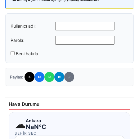
Kullanıcı adı:
Parola:
Beni hatırla
Paylaş:
Hava Durumu
☁
Ankara
NaN°C
ŞEHIR SEÇ