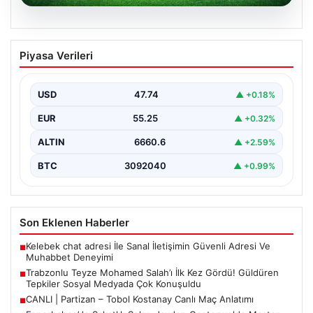
06.08.2026
CANLI | Partizan – Tobol Kostanay Canlı
Piyasa Verileri
Maç Anlatımı
USD
47.74
▲ +0.18%
EUR
55.25
▲ +0.32%
ALTIN
6660.6
▲ +2.59%
BTC
3092040
▲ +0.99%
Son Eklenen Haberler
Kelebek chat adresi İle Sanal İletişimin Güvenli Adresi Ve
■
Muhabbet Deneyimi
Trabzonlu Teyze Mohamed Salah’ı İlk Kez Gördü! Güldüren
■
Tepkiler Sosyal Medyada Çok Konuşuldu
CANLI | Partizan – Tobol Kostanay Canlı Maç Anlatımı
■