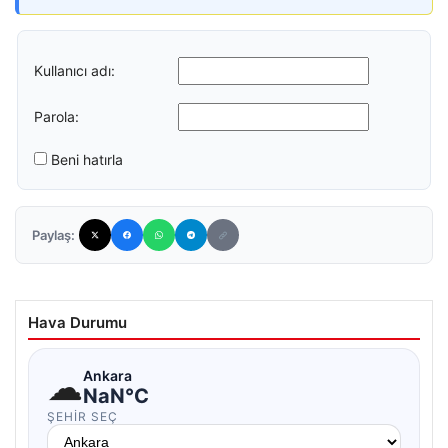
Kullanıcı adı:
Parola:
Beni hatırla
Paylaş:
Hava Durumu
☁
Ankara
NaN°C
ŞEHIR SEÇ