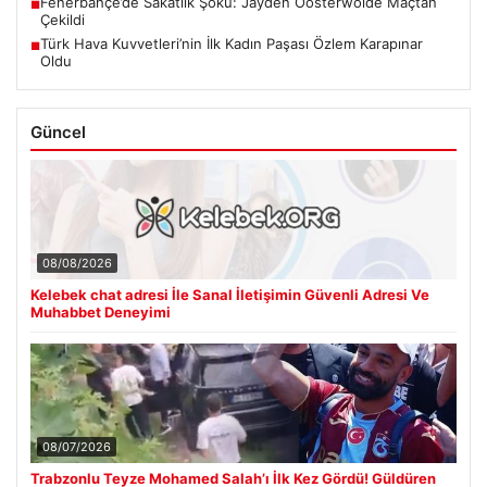
Fenerbahçe’de Sakatlık Şoku: Jayden Oosterwolde Maçtan
■
Çekildi
Türk Hava Kuvvetleri’nin İlk Kadın Paşası Özlem Karapınar
■
Oldu
Güncel
08/08/2026
Kelebek chat adresi İle Sanal İletişimin Güvenli Adresi Ve
Muhabbet Deneyimi
08/07/2026
Trabzonlu Teyze Mohamed Salah’ı İlk Kez Gördü! Güldüren