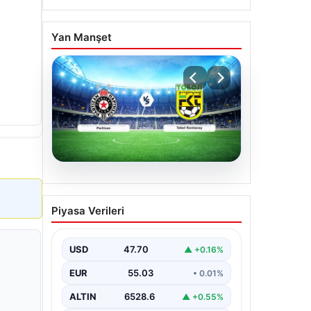
Yan Manşet
06.08.2026
CANLI | Partizan – Tobol
Piyasa Verileri
Kostanay Canlı Maç
Anlatımı
USD
47.70
▲ +0.16%
EUR
55.03
• 0.01%
ALTIN
6528.6
▲ +0.55%