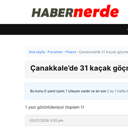
Ana sayfa
›
Forumlar
›
Finans
›
Çanakkale’de 31 kaçak göçme
Çanakkale’de 31 kaçak göç
Bu konu 0 yanıt içerir, 1 izleyen vardır ve en son
2 ay 1 hafta
1 yazı görüntüleniyor (toplam 1)
05/27/2026: 6:20 pm