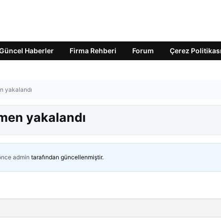
Güncel Haberler
Firma Rehberi
Forum
Çerez Politikas
n yakalandı
men yakalandı
 önce
admin
tarafından güncellenmiştir.