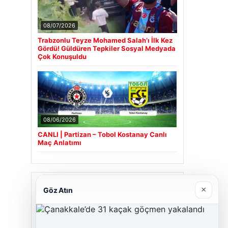
08/07/2026
Trabzonlu Teyze Mohamed Salah’ı İlk Kez
Gördü! Güldüren Tepkiler Sosyal Medyada
Çok Konuşuldu
08/06/2026
CANLI | Partizan – Tobol Kostanay Canlı
Maç Anlatımı
Son Eklenen Firmalar
×
Göz Atın
Cengiz Sigorta
06/23/2026