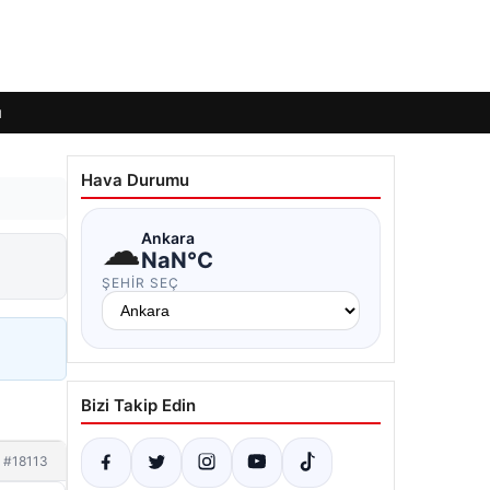
ı
Hava Durumu
☁
Ankara
NaN°C
ŞEHIR SEÇ
Bizi Takip Edin
#18113