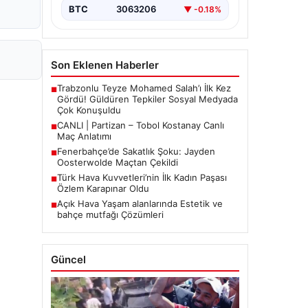
BTC
3063206
▼ -0.18%
Son Eklenen Haberler
Trabzonlu Teyze Mohamed Salah’ı İlk Kez
■
Gördü! Güldüren Tepkiler Sosyal Medyada
Çok Konuşuldu
CANLI | Partizan – Tobol Kostanay Canlı
■
Maç Anlatımı
Fenerbahçe’de Sakatlık Şoku: Jayden
■
Oosterwolde Maçtan Çekildi
Türk Hava Kuvvetleri’nin İlk Kadın Paşası
■
Özlem Karapınar Oldu
Açık Hava Yaşam alanlarında Estetik ve
■
bahçe mutfağı Çözümleri
Güncel