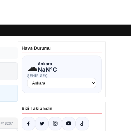
ı
Hava Durumu
☁
Ankara
NaN°C
ŞEHIR SEÇ
Bizi Takip Edin
#18267