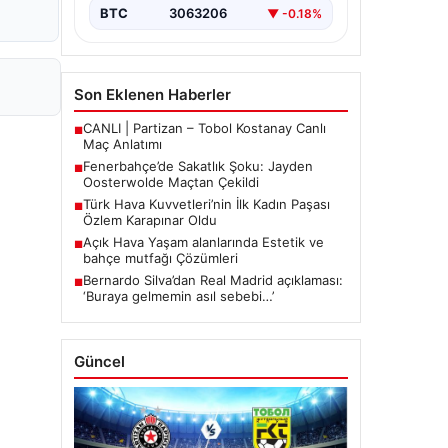
mücadelede…
BTC
3063206
▼ -0.18%
Son Eklenen Haberler
CANLI | Partizan – Tobol Kostanay Canlı
■
Maç Anlatımı
Fenerbahçe’de Sakatlık Şoku: Jayden
■
Oosterwolde Maçtan Çekildi
Türk Hava Kuvvetleri’nin İlk Kadın Paşası
■
Özlem Karapınar Oldu
Açık Hava Yaşam alanlarında Estetik ve
■
bahçe mutfağı Çözümleri
Bernardo Silva’dan Real Madrid açıklaması:
■
‘Buraya gelmemin asıl sebebi…’
Güncel