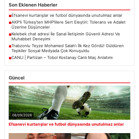
Son Eklenen Haberler
Efsanevi kurtarışlar ve futbol dünyasında unutulmaz anlar
■
AKP’li Türkeş’ten MHP’lilere Sert Eleştiri: Tolerans ve Adalet
■
Üzerine Düşünceler
Kelebek chat adresi İle Sanal İletişimin Güvenli Adresi Ve
■
Muhabbet Deneyimi
Trabzonlu Teyze Mohamed Salah’ı İlk Kez Gördü! Güldüren
■
Tepkiler Sosyal Medyada Çok Konuşuldu
CANLI | Partizan – Tobol Kostanay Canlı Maç Anlatımı
■
Güncel
08/09/2026
Efsanevi kurtarışlar ve futbol dünyasında unutulmaz anlar