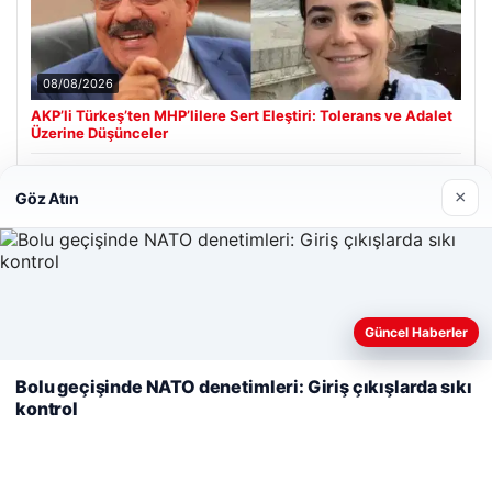
08/08/2026
AKP’li Türkeş’ten MHP’lilere Sert Eleştiri: Tolerans ve Adalet
Üzerine Düşünceler
×
Göz Atın
Son Eklenen Firmalar
Hastaş Beton
05/26/2026
Web sitemizi nasıl kullandığınızı daha iyi anlayabilmek,
Güncel Haberler
deneyiminizi kişiselleştirmek ve geliştirmek amacıyla çerezler
kullanıyoruz.
Çerez Politikamız
Bolu geçişinde NATO denetimleri: Giriş çıkışlarda sıkı
kontrol
Reddet
Kabul Et
© 2026 Haber Nerde | Güncel Haberler