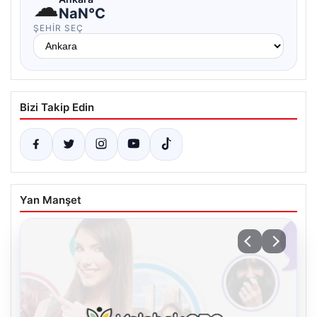
☁
NaN°C
ŞEHIR SEÇ
Bizi Takip Edin
Yan Manşet