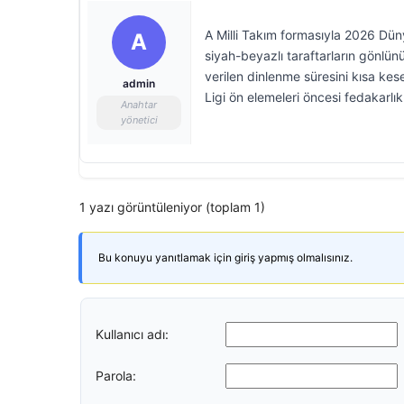
A Milli Takım formasıyla 2026 Dü
A
siyah-beyazlı taraftarların gönlü
verilen dinlenme süresini kısa ke
admin
Ligi ön elemeleri öncesi fedakarlı
Anahtar
yönetici
1 yazı görüntüleniyor (toplam 1)
Bu konuyu yanıtlamak için giriş yapmış olmalısınız.
Kullanıcı adı:
Parola: