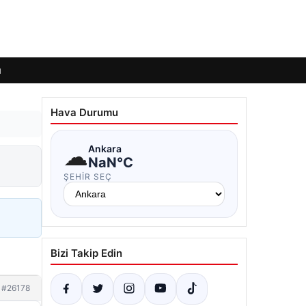
ı
Hava Durumu
☁
Ankara
NaN°C
ŞEHIR SEÇ
Bizi Takip Edin
#26178