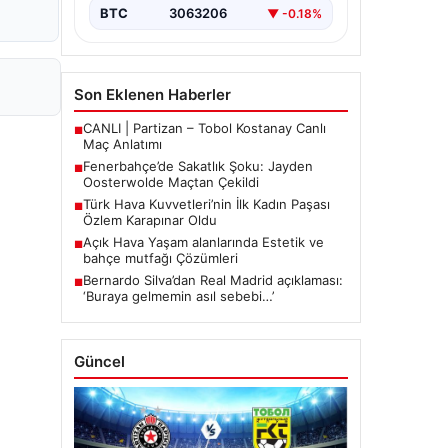
mücadelede…
BTC
3063206
▼ -0.18%
Son Eklenen Haberler
CANLI | Partizan – Tobol Kostanay Canlı
■
Maç Anlatımı
Fenerbahçe’de Sakatlık Şoku: Jayden
■
Oosterwolde Maçtan Çekildi
Türk Hava Kuvvetleri’nin İlk Kadın Paşası
■
Özlem Karapınar Oldu
Açık Hava Yaşam alanlarında Estetik ve
■
bahçe mutfağı Çözümleri
Bernardo Silva’dan Real Madrid açıklaması:
■
‘Buraya gelmemin asıl sebebi…’
Güncel