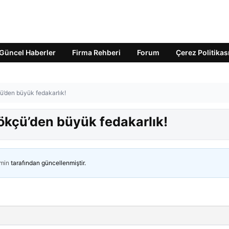
Güncel Haberler
Firma Rehberi
Forum
Çerez Politikas
ü’den büyük fedakarlık!
ökçü’den büyük fedakarlık!
min
tarafından güncellenmiştir.