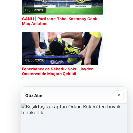
08/06/2026
CANLI | Partizan – Tobol Kostanay Canlı
Maç Anlatımı
08/05/2026
Fenerbahçe’de Sakatlık Şoku: Jayden
Oosterwolde Maçtan Çekildi
×
Göz Atın
Son Eklenen Firmalar
Cengiz Sigorta
06/23/2026