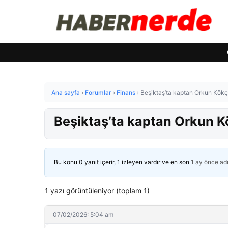
Ana sayfa
›
Forumlar
›
Finans
›
Beşiktaş’ta kaptan Orkun Kökç
Beşiktaş’ta kaptan Orkun K
Bu konu 0 yanıt içerir, 1 izleyen vardır ve en son
1 ay önce
ad
1 yazı görüntüleniyor (toplam 1)
07/02/2026: 5:04 am