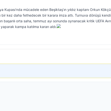
nya Kupası’nda mücadele eden Beşiktaş’ın yıldız kaptanı Orkun Kökçü
nü bir kez daha fethedecek bir karara imza attı. Turnuva dönüşü kendi
sen başarılı orta saha, temmuz ayı sonunda oynanacak kritik UEFA Av
k yaparak kampa katılma kararı aldı.