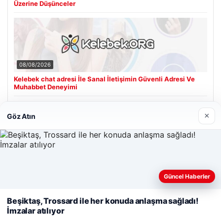
Üzerine Düşünceler
08/08/2026
Kelebek chat adresi İle Sanal İletişimin Güvenli Adresi Ve
Muhabbet Deneyimi
×
Göz Atın
Son Eklenen Firmalar
Web sitemizi nasıl kullandığınızı daha iyi anlayabilmek,
Güncel Haberler
deneyiminizi kişiselleştirmek ve geliştirmek amacıyla çerezler
kullanıyoruz.
Çerez Politikamız
Beşiktaş, Trossard ile her konuda anlaşma sağladı!
İmzalar atılıyor
Reddet
Kabul Et