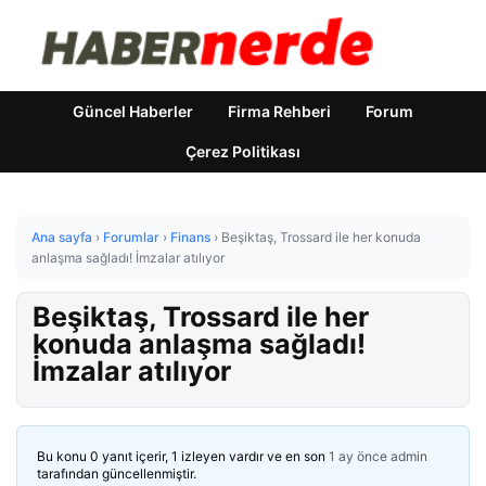
Güncel Haberler
Firma Rehberi
Forum
Çerez Politikası
Ana sayfa
›
Forumlar
›
Finans
›
Beşiktaş, Trossard ile her konuda
anlaşma sağladı! İmzalar atılıyor
Beşiktaş, Trossard ile her
konuda anlaşma sağladı!
İmzalar atılıyor
Bu konu 0 yanıt içerir, 1 izleyen vardır ve en son
1 ay önce
admin
tarafından güncellenmiştir.