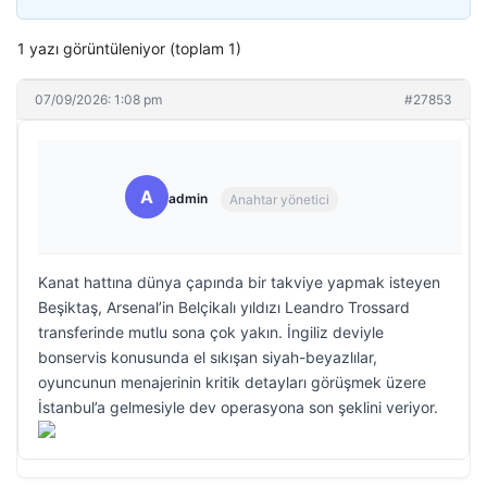
1 yazı görüntüleniyor (toplam 1)
07/09/2026: 1:08 pm
#27853
A
admin
Anahtar yönetici
Kanat hattına dünya çapında bir takviye yapmak isteyen
Beşiktaş, Arsenal’in Belçikalı yıldızı Leandro Trossard
transferinde mutlu sona çok yakın. İngiliz deviyle
bonservis konusunda el sıkışan siyah-beyazlılar,
oyuncunun menajerinin kritik detayları görüşmek üzere
İstanbul’a gelmesiyle dev operasyona son şeklini veriyor.