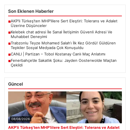
Son Eklenen Haberler
AKP’li Türkeş’ten MHP’lilere Sert Eleştiri: Tolerans ve Adalet
■
Üzerine Düşünceler
Kelebek chat adresi İle Sanal İletişimin Güvenli Adresi Ve
■
Muhabbet Deneyimi
Trabzonlu Teyze Mohamed Salah’ı İlk Kez Gördü! Güldüren
■
Tepkiler Sosyal Medyada Çok Konuşuldu
CANLI | Partizan – Tobol Kostanay Canlı Maç Anlatımı
■
Fenerbahçe’de Sakatlık Şoku: Jayden Oosterwolde Maçtan
■
Çekildi
Güncel
08/08/2026
AKP’li Türkeş’ten MHP’lilere Sert Eleştiri: Tolerans ve Adalet