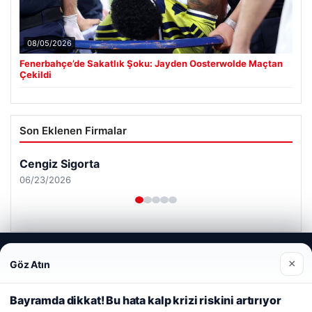
08/05/2026
Fenerbahçe’de Sakatlık Şoku: Jayden Oosterwolde Maçtan
Çekildi
Son Eklenen Firmalar
Cengiz Sigorta
06/23/2026
Web sitemizi nasıl kullandığınızı daha iyi anlayabilmek,
×
Göz Atın
deneyiminizi kişiselleştirmek ve geliştirmek amacıyla çerezler
kullanıyoruz.
Çerez Politikamız
© 2026 Haber Nerde | Güncel Haberler
Bayramda dikkat! Bu hata kalp krizi riskini artırıyor
Reddet
Kabul Et