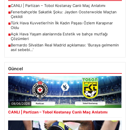
CANLI | Partizan – Tobol Kostanay Canlı Maç Anlatımı
■
Fenerbahçe’de Sakatlık Şoku: Jayden Oosterwolde Maçtan
■
Çekildi
Türk Hava Kuvvetleri’nin İlk Kadın Paşası Özlem Karapınar
■
Oldu
Açık Hava Yaşam alanlarında Estetik ve bahçe mutfağı
■
Çözümleri
Bernardo Silva’dan Real Madrid açıklaması: ‘Buraya gelmemin
■
asıl sebebi…’
Güncel
08/06/2026
CANLI | Partizan – Tobol Kostanay Canlı Maç Anlatımı