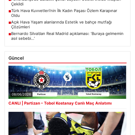
Çekildi
Türk Hava Kuvvetleri’nin İlk Kadın Paşası Özlem Karapınar
■
Oldu
Açık Hava Yaşam alanlarında Estetik ve bahçe mutfağı
■
Çözümleri
Bernardo Silva’dan Real Madrid açıklaması: ‘Buraya gelmemin
■
asıl sebebi…’
Güncel
08/06/2026
CANLI | Partizan – Tobol Kostanay Canlı Maç Anlatımı