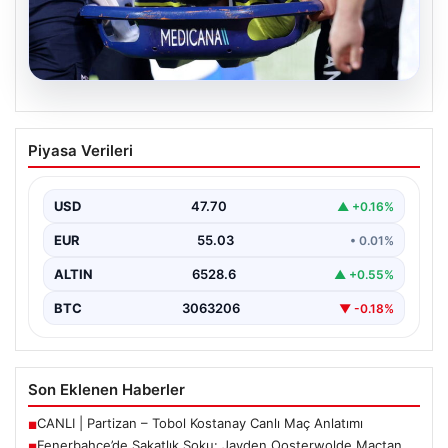
05.08.2026
Fenerbahçe’de Sakatlık Şoku: Jayden
Piyasa Verileri
Oosterwolde Maçtan Çekildi
Fenerbahçe'nin başarılı savunmacılarından Jayden
Oosterwolde, UEFA Avrupa Ligi'nde Sturm Graz ile
USD
47.70
▲ +0.16%
karşılaştıkları zorlu mücadelede…
EUR
55.03
• 0.01%
ALTIN
6528.6
▲ +0.55%
BTC
3063206
▼ -0.18%
Son Eklenen Haberler
CANLI | Partizan – Tobol Kostanay Canlı Maç Anlatımı
■
Fenerbahçe’de Sakatlık Şoku: Jayden Oosterwolde Maçtan
■