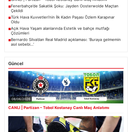
■
Fenerbahçe’de Sakatlık Şoku: Jayden Oosterwolde Maçtan
■
Çekildi
Türk Hava Kuvvetleri’nin İlk Kadın Paşası Özlem Karapınar
■
Oldu
Açık Hava Yaşam alanlarında Estetik ve bahçe mutfağı
■
Çözümleri
Bernardo Silva’dan Real Madrid açıklaması: ‘Buraya gelmemin
■
asıl sebebi…’
Güncel
08/06/2026
CANLI | Partizan – Tobol Kostanay Canlı Maç Anlatımı