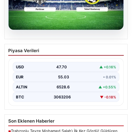
06.08.2026
CANLI | Partizan – Tobol Kostanay Canlı
Piyasa Verileri
Maç Anlatımı
USD
47.70
▲ +0.16%
EUR
55.03
• 0.01%
ALTIN
6528.6
▲ +0.55%
BTC
3063206
▼ -0.18%
Son Eklenen Haberler
Trabzonlu Teyze Mohamed Salah’ı İlk Kez Gördü! Güldüren
■