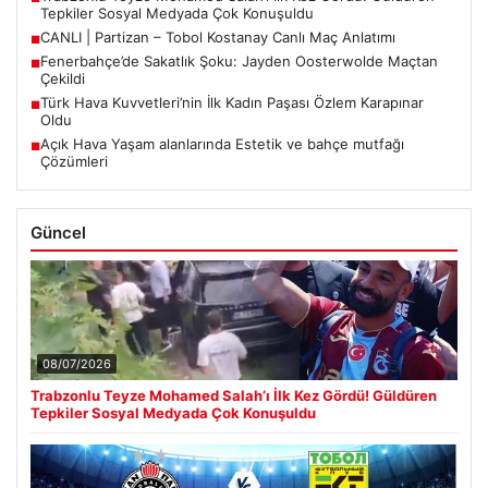
Tepkiler Sosyal Medyada Çok Konuşuldu
CANLI | Partizan – Tobol Kostanay Canlı Maç Anlatımı
■
Fenerbahçe’de Sakatlık Şoku: Jayden Oosterwolde Maçtan
■
Çekildi
Türk Hava Kuvvetleri’nin İlk Kadın Paşası Özlem Karapınar
■
Oldu
Açık Hava Yaşam alanlarında Estetik ve bahçe mutfağı
■
Çözümleri
Güncel
08/07/2026
Trabzonlu Teyze Mohamed Salah’ı İlk Kez Gördü! Güldüren
Tepkiler Sosyal Medyada Çok Konuşuldu