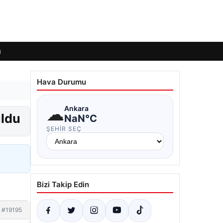
ı
Hava Durumu
☁
Ankara
uldu
NaN°C
ŞEHIR SEÇ
Bizi Takip Edin
#19195