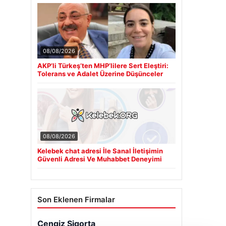
08/08/2026
AKP’li Türkeş’ten MHP’lilere Sert Eleştiri:
Tolerans ve Adalet Üzerine Düşünceler
08/08/2026
Kelebek chat adresi İle Sanal İletişimin
Güvenli Adresi Ve Muhabbet Deneyimi
Son Eklenen Firmalar
Cengiz Sigorta