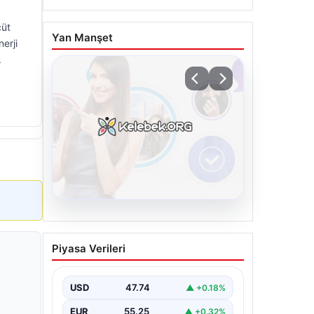
çüt
Yan Manşet
erji
.
08.08.2026
Kelebek chat adresi İle
Piyasa Verileri
Sanal İletişimin Güvenli
Adresi Ve Muhabbet
Deneyimi
USD
47.74
▲ +0.18%
İnternet çağında kullanıcıların
EUR
55.25
▲ +0.32%