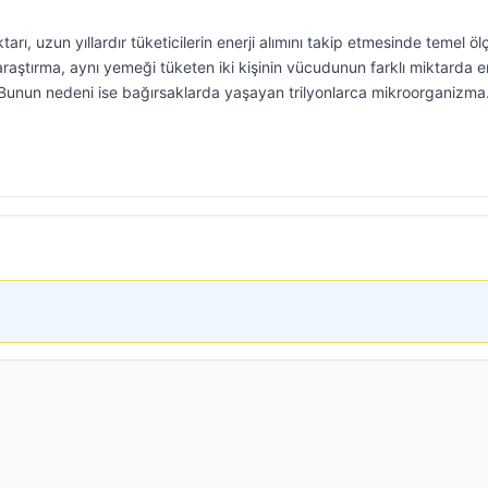
arı, uzun yıllardır tüketicilerin enerji alımını takip etmesinde temel öl
 araştırma, aynı yemeği tüketen iki kişinin vücudunun farklı miktarda en
 Bunun nedeni ise bağırsaklarda yaşayan trilyonlarca mikroorganizma