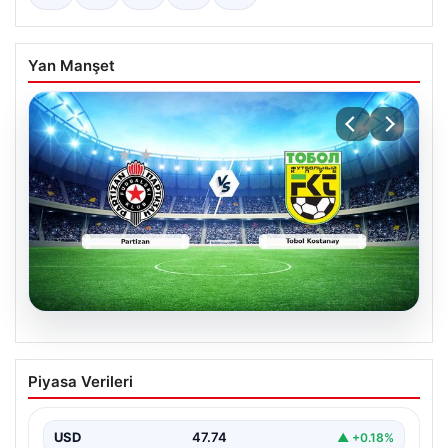
Yan Manşet
06.08.2026
CANLI | Partizan – Tobol Kostanay Canlı
Piyasa Verileri
Maç Anlatımı
USD
47.74
▲ +0.18%