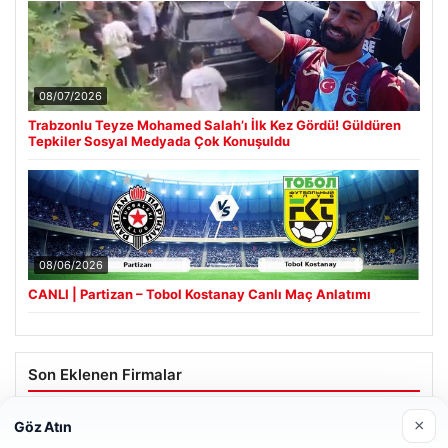
08/07/2026
Trabzonlu Teyze Mohamed Salah’ı İlk Kez Gördü! Güldüren
Tepkiler Sosyal Medyada Çok Konuşuldu
08/06/2026
CANLI | Partizan – Tobol Kostanay Canlı Maç Anlatımı
Son Eklenen Firmalar
Cengiz Sigorta
×
Göz Atın
06/23/2026