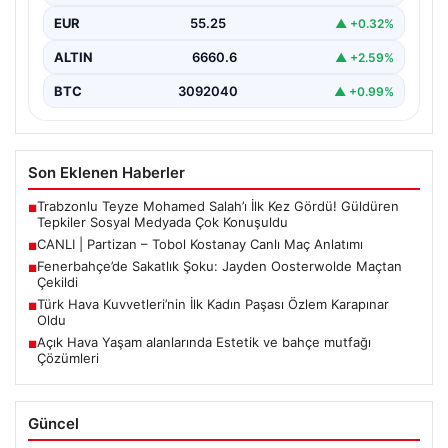
EUR
55.25
▲ +0.32%
ALTIN
6660.6
▲ +2.59%
BTC
3092040
▲ +0.99%
Son Eklenen Haberler
Trabzonlu Teyze Mohamed Salah’ı İlk Kez Gördü! Güldüren
■
Tepkiler Sosyal Medyada Çok Konuşuldu
CANLI | Partizan – Tobol Kostanay Canlı Maç Anlatımı
■
Fenerbahçe’de Sakatlık Şoku: Jayden Oosterwolde Maçtan
■
Çekildi
Türk Hava Kuvvetleri’nin İlk Kadın Paşası Özlem Karapınar
■
Oldu
Açık Hava Yaşam alanlarında Estetik ve bahçe mutfağı
■
Çözümleri
Güncel