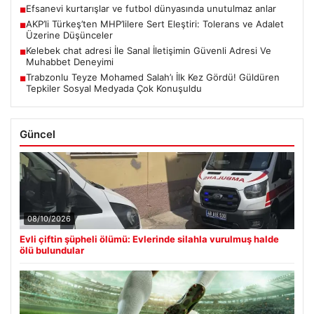
Efsanevi kurtarışlar ve futbol dünyasında unutulmaz anlar
■
AKP’li Türkeş’ten MHP’lilere Sert Eleştiri: Tolerans ve Adalet
■
Üzerine Düşünceler
Kelebek chat adresi İle Sanal İletişimin Güvenli Adresi Ve
■
Muhabbet Deneyimi
Trabzonlu Teyze Mohamed Salah’ı İlk Kez Gördü! Güldüren
■
Tepkiler Sosyal Medyada Çok Konuşuldu
Güncel
08/10/2026
Evli çiftin şüpheli ölümü: Evlerinde silahla vurulmuş halde
ölü bulundular