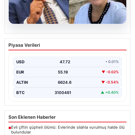
08.08.2026
AKP’li Türkeş’ten MHP’lilere Sert
Piyasa Verileri
Eleştiri: Tolerans ve Adalet Üzerine
Düşünceler
USD
47.72
• 0.01%
Son dönemde kamuoyunda tartışılan siyasi söylemler
ve tutumlar, parti içi ve milletvekilleri arasındaki
EUR
55.19
▼ -0.02%
ilişkilerin…
ALTIN
6624.6
▼ -0.54%
BTC
3100461
▲ +0.40%
Son Eklenen Haberler
Evli çiftin şüpheli ölümü: Evlerinde silahla vurulmuş halde ölü
■
bulundular