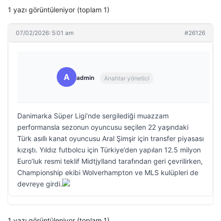
1 yazı görüntüleniyor (toplam 1)
07/02/2026: 5:01 am
#26126
A
admin
Anahtar yönetici
Danimarka Süper Ligi’nde sergilediği muazzam
performansla sezonun oyuncusu seçilen 22 yaşındaki
Türk asıllı kanat oyuncusu Aral Şimşir için transfer piyasası
kızıştı. Yıldız futbolcu için Türkiye’den yapılan 12.5 milyon
Euro’luk resmi teklif Midtjylland tarafından geri çevrilirken,
Championship ekibi Wolverhampton ve MLS kulüpleri de
devreye girdi.
1 yazı görüntüleniyor (toplam 1)