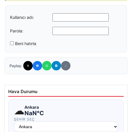
Kullanıcı adı:
Parola:
Beni hatırla
Paylaş:
Hava Durumu
☁
Ankara
NaN°C
ŞEHIR SEÇ