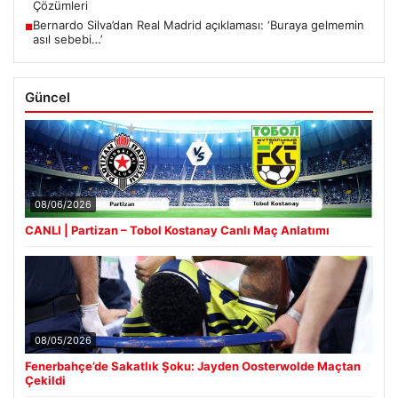
Çözümleri
Bernardo Silva’dan Real Madrid açıklaması: ‘Buraya gelmemin
■
asıl sebebi…’
Güncel
08/06/2026
CANLI | Partizan – Tobol Kostanay Canlı Maç Anlatımı
08/05/2026
Fenerbahçe’de Sakatlık Şoku: Jayden Oosterwolde Maçtan
Çekildi