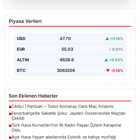
05.08.2026
Fenerbahçe’de Sakatlık Şoku: Jayden
Piyasa Verileri
Oosterwolde Maçtan Çekildi
Fenerbahçe'nin başarılı savunmacılarından Jayden
Oosterwolde, UEFA Avrupa Ligi'nde Sturm Graz ile
USD
47.70
▲ +0.16%
karşılaştıkları zorlu mücadelede…
EUR
55.03
• 0.01%
ALTIN
6528.6
▲ +0.55%
BTC
3063206
▼ -0.18%
Son Eklenen Haberler
CANLI | Partizan – Tobol Kostanay Canlı Maç Anlatımı
■
Fenerbahçe’de Sakatlık Şoku: Jayden Oosterwolde Maçtan
■
Çekildi
Türk Hava Kuvvetleri’nin İlk Kadın Paşası Özlem Karapınar
■
Oldu
Açık Hava Yaşam alanlarında Estetik ve bahçe mutfağı
■