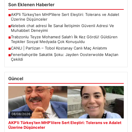
Son Eklenen Haberler
AKP’li Türkeş’ten MHP’lilere Sert Eleştiri: Tolerans ve Adalet
■
Üzerine Düşünceler
Kelebek chat adresi İle Sanal İletişimin Güvenli Adresi Ve
■
Muhabbet Deneyimi
Trabzonlu Teyze Mohamed Salah’ı İlk Kez Gördü! Güldüren
■
Tepkiler Sosyal Medyada Çok Konuşuldu
CANLI | Partizan – Tobol Kostanay Canlı Maç Anlatımı
■
Fenerbahçe’de Sakatlık Şoku: Jayden Oosterwolde Maçtan
■
Çekildi
Güncel
08/08/2026
AKP’li Türkeş’ten MHP’lilere Sert Eleştiri: Tolerans ve Adalet
Üzerine Düşünceler