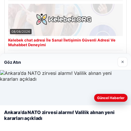
08/08/2026
Kelebek chat adresi İle Sanal İletişimin Güvenli Adresi Ve
Muhabbet Deneyimi
×
Göz Atın
Son Eklenen Firmalar
Cengiz Sigorta
06/23/2026
Web sitemizi nasıl kullandığınızı daha iyi anlayabilmek,
Güncel Haberler
deneyiminizi kişiselleştirmek ve geliştirmek amacıyla çerezler
kullanıyoruz.
Çerez Politikamız
Ankara’da NATO zirvesi alarmı! Valilik alınan yeni
kararları açıkladı
Reddet
Kabul Et