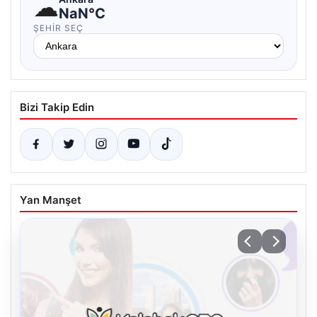
☁
NaN°C
ŞEHIR SEÇ
Bizi Takip Edin
Yan Manşet