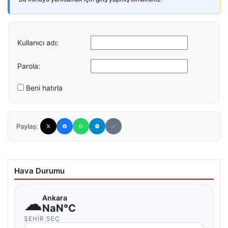
Kullanıcı adı:
Parola:
Beni hatırla
Paylaş:
Hava Durumu
☁
Ankara
NaN°C
ŞEHIR SEÇ