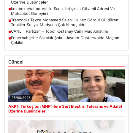
Üzerine Düşünceler
Kelebek chat adresi İle Sanal İletişimin Güvenli Adresi Ve
■
Muhabbet Deneyimi
Trabzonlu Teyze Mohamed Salah’ı İlk Kez Gördü! Güldüren
■
Tepkiler Sosyal Medyada Çok Konuşuldu
CANLI | Partizan – Tobol Kostanay Canlı Maç Anlatımı
■
Fenerbahçe’de Sakatlık Şoku: Jayden Oosterwolde Maçtan
■
Çekildi
Güncel
08/08/2026
AKP’li Türkeş’ten MHP’lilere Sert Eleştiri: Tolerans ve Adalet
Üzerine Düşünceler