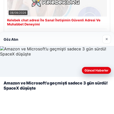
08/08/2026
Kelebek chat adresi İle Sanal İletişimin Güvenli Adresi Ve
Muhabbet Deneyimi
×
Göz Atın
Son Eklenen Firmalar
Cengiz Sigorta
06/23/2026
Web sitemizi nasıl kullandığınızı daha iyi anlayabilmek,
Güncel Haberler
deneyiminizi kişiselleştirmek ve geliştirmek amacıyla çerezler
kullanıyoruz.
Çerez Politikamız
Amazon ve Microsoft’u geçmişti sadece 3 gün sürdü!
SpaceX düşüşte
Reddet
Kabul Et
© 2026 Haber Nerde | Güncel Haberler
i
Tercüme Bürosu
|
Malta Dil Okulu
|
lemagrup.com.tr