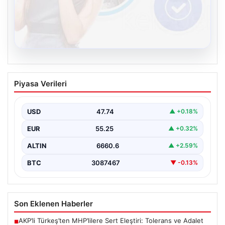
08.08.2026
Kelebek chat adresi İle Sanal İletişimin
Piyasa Verileri
Güvenli Adresi Ve Muhabbet Deneyimi
İnternet çağında kullanıcıların güvenli bir tarzda bağlantı
sağlaması büyük bir hassasiyet taşımaktadır. Güncel
USD
47.74
▲ +0.18%
olarak…
EUR
55.25
▲ +0.32%
ALTIN
6660.6
▲ +2.59%
BTC
3087467
▼ -0.13%
Son Eklenen Haberler
AKP’li Türkeş’ten MHP’lilere Sert Eleştiri: Tolerans ve Adalet
■