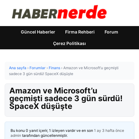
Güncel Haberler
Firma Rehberi
Forum
Çerez Politikası
Ana sayfa
›
Forumlar
›
Finans
›
Amazon ve Microsoft’u geçmişti
sadece 3 gün sürdü! SpaceX düşüşte
Amazon ve Microsoft’u
geçmişti sadece 3 gün sürdü!
SpaceX düşüşte
Bu konu 0 yanıt içerir, 1 izleyen vardır ve en son
1 ay 3 hafta önce
admin
tarafından güncellenmiştir.