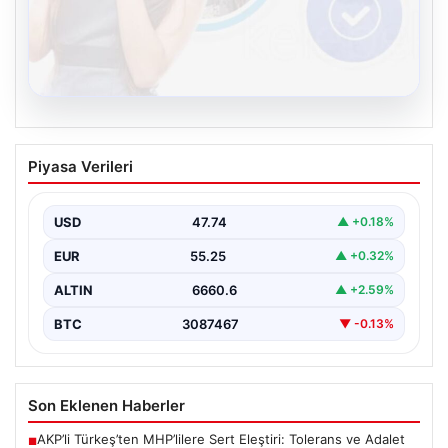
08.08.2026
Kelebek chat adresi İle Sanal İletişimin
Piyasa Verileri
Güvenli Adresi Ve Muhabbet Deneyimi
İnternet çağında kullanıcıların güvenli bir tarzda bağlantı
sağlaması büyük bir hassasiyet taşımaktadır. Güncel
USD
47.74
▲ +0.18%
olarak…
EUR
55.25
▲ +0.32%
ALTIN
6660.6
▲ +2.59%
BTC
3087467
▼ -0.13%
Son Eklenen Haberler
AKP’li Türkeş’ten MHP’lilere Sert Eleştiri: Tolerans ve Adalet
■