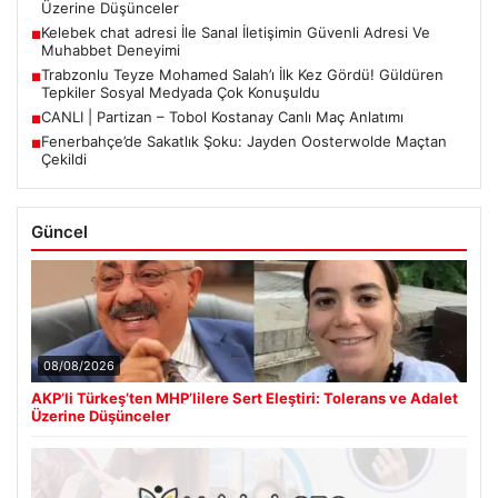
Üzerine Düşünceler
Kelebek chat adresi İle Sanal İletişimin Güvenli Adresi Ve
■
Muhabbet Deneyimi
Trabzonlu Teyze Mohamed Salah’ı İlk Kez Gördü! Güldüren
■
Tepkiler Sosyal Medyada Çok Konuşuldu
CANLI | Partizan – Tobol Kostanay Canlı Maç Anlatımı
■
Fenerbahçe’de Sakatlık Şoku: Jayden Oosterwolde Maçtan
■
Çekildi
Güncel
08/08/2026
AKP’li Türkeş’ten MHP’lilere Sert Eleştiri: Tolerans ve Adalet
Üzerine Düşünceler