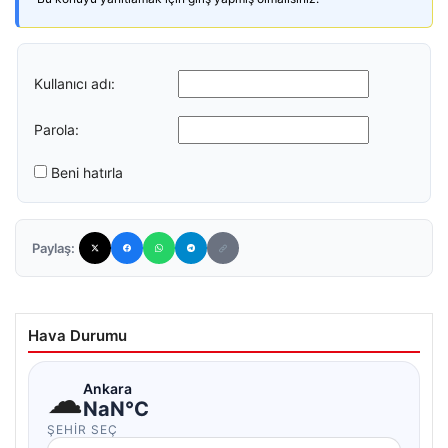
Kullanıcı adı:
Parola:
Beni hatırla
Paylaş:
Hava Durumu
☁
Ankara
NaN°C
ŞEHIR SEÇ