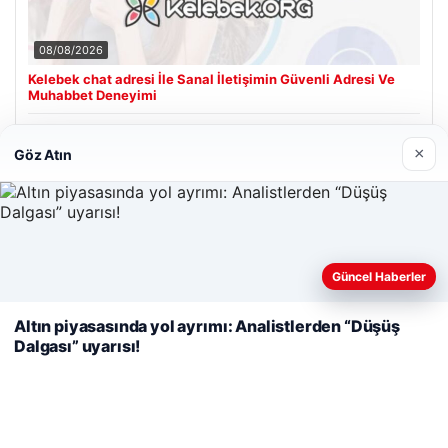
08/08/2026
Kelebek chat adresi İle Sanal İletişimin Güvenli Adresi Ve
Muhabbet Deneyimi
×
Göz Atın
Son Eklenen Firmalar
Cengiz Sigorta
06/23/2026
Web sitemizi nasıl kullandığınızı daha iyi anlayabilmek,
Güncel Haberler
deneyiminizi kişiselleştirmek ve geliştirmek amacıyla çerezler
kullanıyoruz.
Çerez Politikamız
Altın piyasasında yol ayrımı: Analistlerden “Düşüş
Dalgası” uyarısı!
Reddet
Kabul Et
© 2026 Haber Nerde | Güncel Haberler
ri
Tercüme Bürosu
|
Malta Dil Okulu
|
lemagrup.com.tr