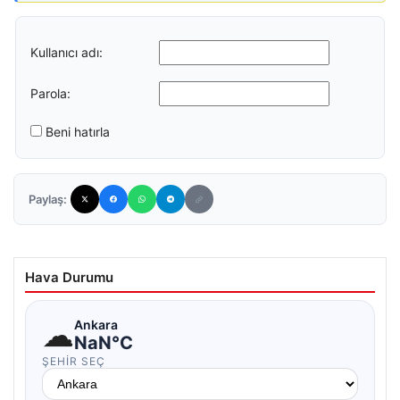
Kullanıcı adı:
Parola:
Beni hatırla
Paylaş:
Hava Durumu
☁
Ankara
NaN°C
ŞEHIR SEÇ