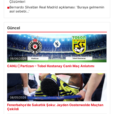
Çözümleri
Bernardo Silva’dan Real Madrid açıklaması: ‘Buraya gelmemin
■
asıl sebebi…’
Güncel
08/06/2026
CANLI | Partizan – Tobol Kostanay Canlı Maç Anlatımı
08/05/2026
Fenerbahçe’de Sakatlık Şoku: Jayden Oosterwolde Maçtan
Çekildi