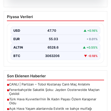
05.08.2026
Fenerbahçe’de Sakatlık Şoku: Jayden
Piyasa Verileri
Oosterwolde Maçtan Çekildi
Fenerbahçe'nin başarılı savunmacılarından Jayden
Oosterwolde, UEFA Avrupa Ligi'nde Sturm Graz ile
USD
47.70
▲ +0.16%
karşılaştıkları zorlu mücadelede…
EUR
55.03
• 0.01%
ALTIN
6528.6
▲ +0.55%
BTC
3063206
▼ -0.18%
Son Eklenen Haberler
CANLI | Partizan – Tobol Kostanay Canlı Maç Anlatımı
■
Fenerbahçe’de Sakatlık Şoku: Jayden Oosterwolde Maçtan
■
Çekildi
Türk Hava Kuvvetleri’nin İlk Kadın Paşası Özlem Karapınar
■
Oldu
Açık Hava Yaşam alanlarında Estetik ve bahçe mutfağı
■