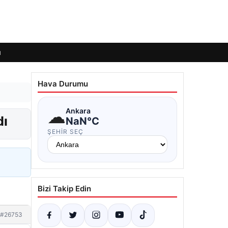
ı
Hava Durumu
☁
Ankara
dı
NaN°C
ŞEHIR SEÇ
Bizi Takip Edin
#26753