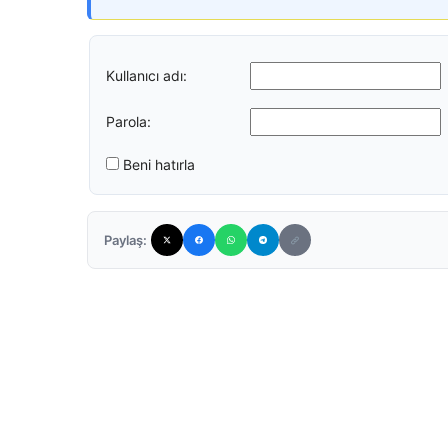
Kullanıcı adı:
Parola:
Beni hatırla
Paylaş: