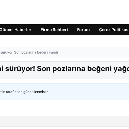
Güncel Haberler
Firma Rehberi
Forum
Çerez Politikas
i sürüyor! Son pozlarına beğeni yağdı
ni sürüyor! Son pozlarına beğeni yağ
min
tarafından güncellenmiştir.