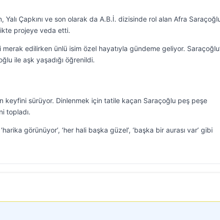
, Yalı Çapkını ve son olarak da A.B.İ. dizisinde rol alan Afra Saraçoğl
likte projeye veda etti.
i merak edilirken ünlü isim özel hayatıyla gündeme geliyor. Saraçoğlu
ğlu ile aşk yaşadığı öğrenildi.
in keyfini sürüyor. Dinlenmek için tatile kaçan Saraçoğlu peş peşe
ni topladı.
harika görünüyor’, ‘her hali başka güzel’, ‘başka bir aurası var’ gibi