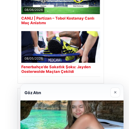
08/06/2026
CANLI | Partizan – Tobol Kostanay Canlı
Maç Anlatımı
08/05/2026
Fenerbahçe’de Sakatlık Şoku: Jayden
Oosterwolde Maçtan Çekildi
×
Göz Atın
Son Eklenen Firmalar
Cengiz Sigorta
06/23/2026