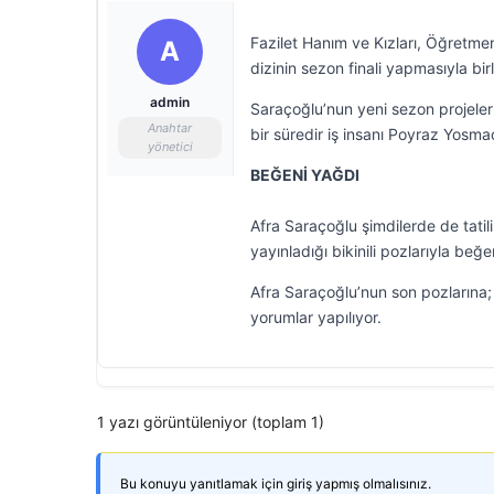
Fazilet Hanım ve Kızları, Öğretmen
A
dizinin sezon finali yapmasıyla bir
admin
Saraçoğlu’nun yeni sezon projeler
Anahtar
bir süredir iş insanı Poyraz Yosmao
yönetici
BEĞENİ YAĞDI
Afra Saraçoğlu şimdilerde de tatil
yayınladığı bikinili pozlarıyla beğe
Afra Saraçoğlu’nun son pozlarına; ‘
yorumlar yapılıyor.
1 yazı görüntüleniyor (toplam 1)
Bu konuyu yanıtlamak için giriş yapmış olmalısınız.