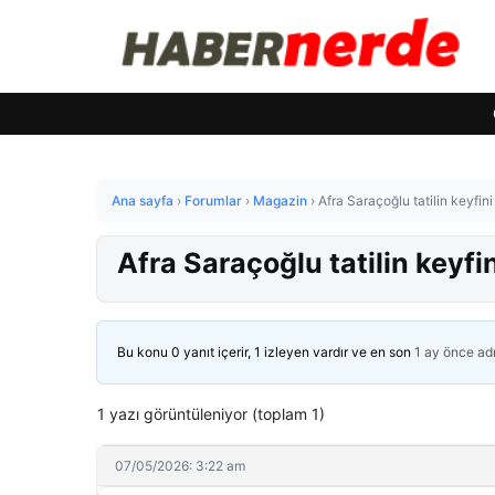
Ana sayfa
›
Forumlar
›
Magazin
›
Afra Saraçoğlu tatilin keyfin
Afra Saraçoğlu tatilin keyfi
Bu konu 0 yanıt içerir, 1 izleyen vardır ve en son
1 ay önce
ad
1 yazı görüntüleniyor (toplam 1)
07/05/2026: 3:22 am