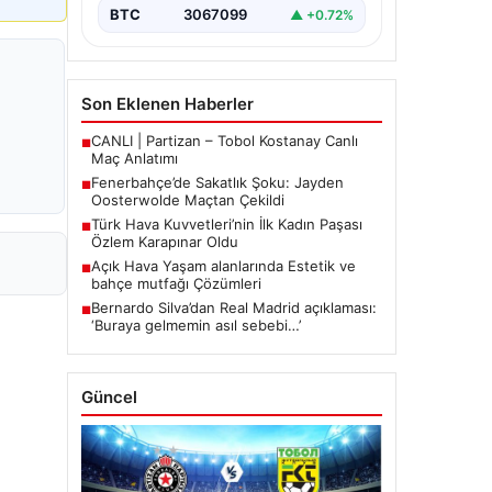
mücadelede…
BTC
3067099
▲ +0.72%
Son Eklenen Haberler
CANLI | Partizan – Tobol Kostanay Canlı
■
Maç Anlatımı
Fenerbahçe’de Sakatlık Şoku: Jayden
■
Oosterwolde Maçtan Çekildi
Türk Hava Kuvvetleri’nin İlk Kadın Paşası
■
Özlem Karapınar Oldu
Açık Hava Yaşam alanlarında Estetik ve
■
bahçe mutfağı Çözümleri
Bernardo Silva’dan Real Madrid açıklaması:
■
‘Buraya gelmemin asıl sebebi…’
Güncel