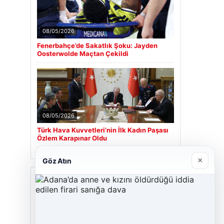
08/05/2026
Fenerbahçe’de Sakatlık Şoku: Jayden
Oosterwolde Maçtan Çekildi
08/05/2026
Türk Hava Kuvvetleri’nin İlk Kadın Paşası
Özlem Karapınar Oldu
×
Göz Atın
Son Eklenen Firmalar
Cengiz Sigorta
06/23/2026