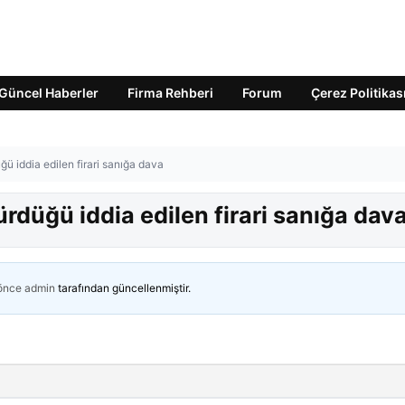
Güncel Haberler
Firma Rehberi
Forum
Çerez Politikas
ü iddia edilen firari sanığa dava
rdüğü iddia edilen firari sanığa dav
 önce
admin
tarafından güncellenmiştir.