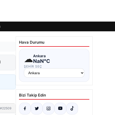
ı
Hava Durumu
☁
Ankara
a
NaN°C
ŞEHIR SEÇ
Bizi Takip Edin
#22509