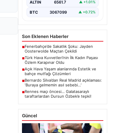
ALTIN
6561.7
▲ +1.01%
BTC
3067099
▲ +0.72%
Son Eklenen Haberler
Fenerbahçe’de Sakatlık Şoku: Jayden
■
Oosterwolde Maçtan Çekildi
Türk Hava Kuvvetleri’nin İlk Kadın Paşası
■
Özlem Karapınar Oldu
Açık Hava Yaşam alanlarında Estetik ve
■
bahçe mutfağı Çözümleri
Bernardo Silva’dan Real Madrid açıklaması:
■
‘Buraya gelmemin asıl sebebi…’
Rennes maçı öncesi… Galatasaraylı
■
taraftarlardan Dursun Özbek’e tepki!
Güncel