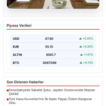
05.08.2026
Türk Hava Kuvvetleri’nin İlk Kadın
Piyasa Verileri
Paşası Özlem Karapınar Oldu
Türk Silahlı Kuvvetleri, tarihi bir döneme imza atarak ilk
kez kadınlardan oluşan yüksek rütbeli…
USD
47.60
▲ +0.05%
EUR
55.15
▲ +0.20%
ALTIN
6561.7
▲ +1.01%
BTC
3067099
▲ +0.72%
Son Eklenen Haberler
Fenerbahçe’de Sakatlık Şoku: Jayden Oosterwolde Maçtan
■
Çekildi
Türk Hava Kuvvetleri’nin İlk Kadın Paşası Özlem Karapınar
■
Oldu