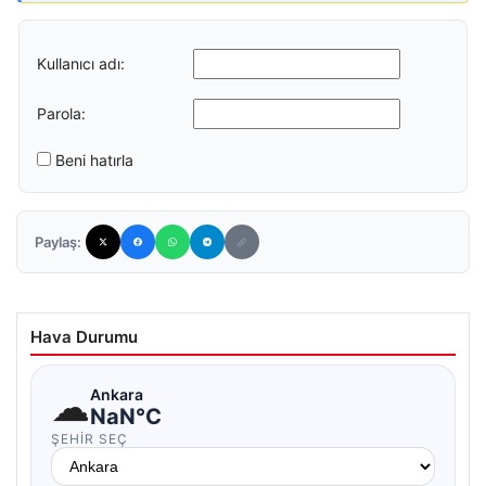
Kullanıcı adı:
Parola:
Beni hatırla
Paylaş:
Hava Durumu
☁
Ankara
NaN°C
ŞEHIR SEÇ