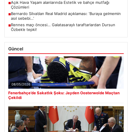
Açık Hava Yaşam alanlarında Estetik ve bahçe mutfağı
■
Çözümleri
Bernardo Silva’dan Real Madrid açıklaması: ‘Buraya gelmemin
■
asıl sebebi…’
Rennes maçı öncesi… Galatasaraylı taraftarlardan Dursun
■
Özbek’e tepki!
Güncel
08/05/2026
Fenerbahçe’de Sakatlık Şoku: Jayden Oosterwolde Maçtan
Çekildi