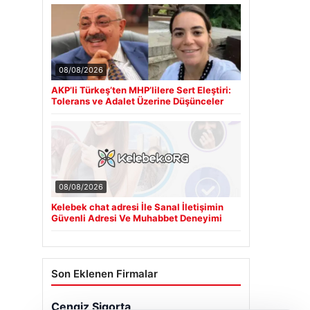
08/08/2026
AKP’li Türkeş’ten MHP’lilere Sert Eleştiri:
Tolerans ve Adalet Üzerine Düşünceler
08/08/2026
Kelebek chat adresi İle Sanal İletişimin
Güvenli Adresi Ve Muhabbet Deneyimi
Son Eklenen Firmalar
Cengiz Sigorta