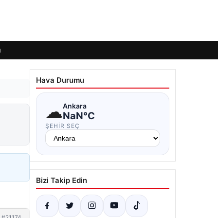
ı
Hava Durumu
☁
Ankara
NaN°C
ŞEHIR SEÇ
Bizi Takip Edin
#21174