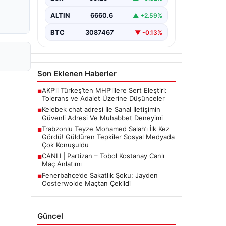
güvenli bir tarzda bağlantı sağlaması
büyük bir hassasiyet taşımaktadır.
ALTIN
6660.6
▲ +2.59%
Güncel olarak…
BTC
3087467
▼ -0.13%
Son Eklenen Haberler
AKP’li Türkeş’ten MHP’lilere Sert Eleştiri:
■
Tolerans ve Adalet Üzerine Düşünceler
Kelebek chat adresi İle Sanal İletişimin
■
Güvenli Adresi Ve Muhabbet Deneyimi
Trabzonlu Teyze Mohamed Salah’ı İlk Kez
■
Gördü! Güldüren Tepkiler Sosyal Medyada
Çok Konuşuldu
CANLI | Partizan – Tobol Kostanay Canlı
■
Maç Anlatımı
Fenerbahçe’de Sakatlık Şoku: Jayden
■
Oosterwolde Maçtan Çekildi
Güncel