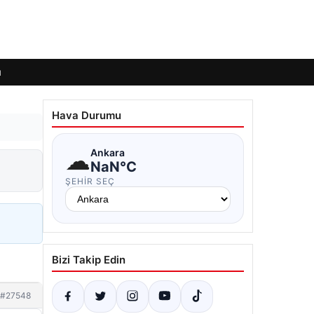
ı
Hava Durumu
☁
Ankara
NaN°C
ŞEHIR SEÇ
Bizi Takip Edin
#27548