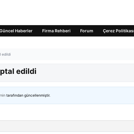
Güncel Haberler
Firma Rehberi
Forum
Çerez Politikas
 edildi
ptal edildi
min
tarafından güncellenmiştir.