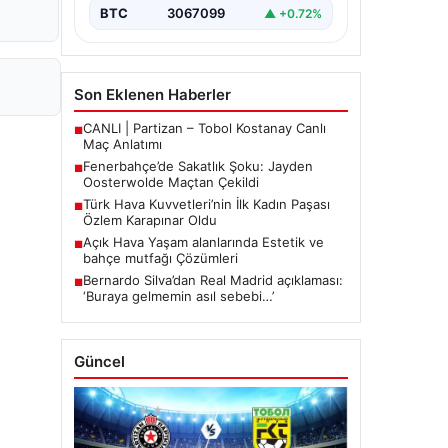
mücadelede…
BTC
3067099
▲ +0.72%
Son Eklenen Haberler
CANLI | Partizan – Tobol Kostanay Canlı
■
Maç Anlatımı
Fenerbahçe’de Sakatlık Şoku: Jayden
■
Oosterwolde Maçtan Çekildi
Türk Hava Kuvvetleri’nin İlk Kadın Paşası
■
Özlem Karapınar Oldu
Açık Hava Yaşam alanlarında Estetik ve
■
bahçe mutfağı Çözümleri
Bernardo Silva’dan Real Madrid açıklaması:
■
‘Buraya gelmemin asıl sebebi…’
Güncel