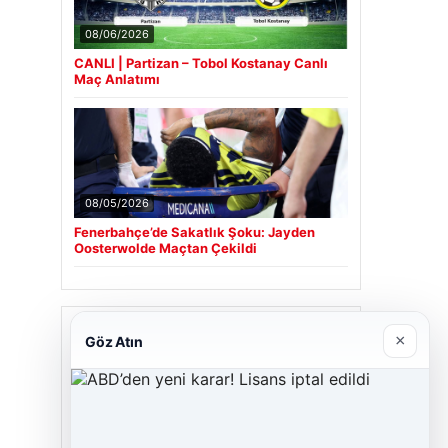
08/06/2026
CANLI | Partizan – Tobol Kostanay Canlı
Maç Anlatımı
08/05/2026
Fenerbahçe’de Sakatlık Şoku: Jayden
Oosterwolde Maçtan Çekildi
Son Eklenen Firmalar
×
Göz Atın
Cengiz Sigorta
06/23/2026