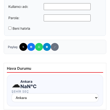
Kullanıcı adı:
Parola:
Beni hatırla
Paylaş:
Hava Durumu
☁
Ankara
NaN°C
ŞEHIR SEÇ