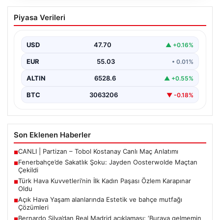
Fenerbahçe’de Sakatlık Şoku: Jayden
Piyasa Verileri
Oosterwolde Maçtan Çekildi
Fenerbahçe'nin başarılı savunmacılarından Jayden
Oosterwolde, UEFA Avrupa Ligi'nde Sturm Graz ile
USD
47.70
▲ +0.16%
karşılaştıkları zorlu mücadelede…
EUR
55.03
• 0.01%
ALTIN
6528.6
▲ +0.55%
BTC
3063206
▼ -0.18%
Son Eklenen Haberler
CANLI | Partizan – Tobol Kostanay Canlı Maç Anlatımı
■
Fenerbahçe’de Sakatlık Şoku: Jayden Oosterwolde Maçtan
■
Çekildi
Türk Hava Kuvvetleri’nin İlk Kadın Paşası Özlem Karapınar
■
Oldu
Açık Hava Yaşam alanlarında Estetik ve bahçe mutfağı
■
Çözümleri
Bernardo Silva’dan Real Madrid açıklaması: ‘Buraya gelmemin
■