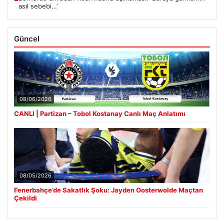
asıl sebebi…’
Güncel
08/06/2026
CANLI | Partizan – Tobol Kostanay Canlı Maç Anlatımı
08/05/2026
Fenerbahçe’de Sakatlık Şoku: Jayden Oosterwolde Maçtan
Çekildi