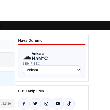
ı
Hava Durumu
☁
Ankara
NaN°C
ŞEHIR SEÇ
Bizi Takip Edin
#22126