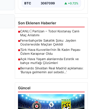
mücadelede…
BTC
3067099
▲ +0.72%
Son Eklenen Haberler
CANLI | Partizan – Tobol Kostanay Canlı
■
Maç Anlatımı
Fenerbahçe’de Sakatlık Şoku: Jayden
■
Oosterwolde Maçtan Çekildi
Türk Hava Kuvvetleri’nin İlk Kadın Paşası
■
Özlem Karapınar Oldu
Açık Hava Yaşam alanlarında Estetik ve
■
bahçe mutfağı Çözümleri
Bernardo Silva’dan Real Madrid açıklaması:
■
‘Buraya gelmemin asıl sebebi…’
Güncel