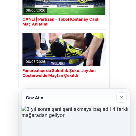
08/06/2026
CANLI | Partizan – Tobol Kostanay Canlı
Maç Anlatımı
08/05/2026
Fenerbahçe’de Sakatlık Şoku: Jayden
Oosterwolde Maçtan Çekildi
×
Göz Atın
Son Eklenen Firmalar
Cengiz Sigorta
06/23/2026