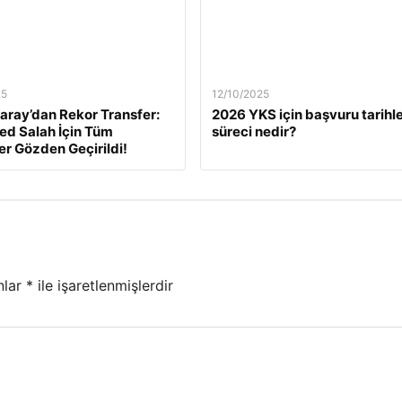
25
12/10/2025
aray’dan Rekor Transfer:
2026 YKS için başvuru tarihle
d Salah İçin Tüm
süreci nedir?
ler Gözden Geçirildi!
nlar
*
ile işaretlenmişlerdir