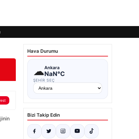
ı
Hava Durumu
☁
Ankara
NaN°C
ŞEHIR SEÇ
rest
Bizi Takip Edin
jinin