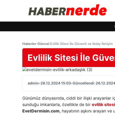
Haberler
›
Güncel
›
Evlilik Sitesi İle Güvenli ve Kolay İletişim
Evlilik Sitesi İle Güve
admin
•
26.12.2024 15:03
•
Güncellendi: 26.12.2024
Günümüz dünyasında, ciddi bir ilişki arayanlar i
sunduğu imkanlarla, özellikle de bir
evlilik sitesi
EvetDermisin.com
, hayatının aşkını arayan ve u