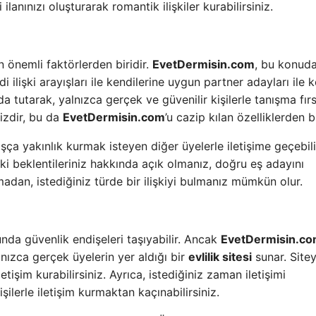
lanınızı oluşturarak romantik ilişkiler kurabilirsiniz.
n önemli faktörlerden biridir.
EvetDermisin.com
, bu konud
di ilişki arayışları ile kendilerine uygun partner adayları ile 
nda tutarak, yalnızca gerçek ve güvenilir kişilerle tanışma fırs
izdir, bu da
EvetDermisin.com
’u cazip kılan özelliklerden bi
ça yakınlık kurmak isteyen diğer üyelerle iletişime geçebilir
lişki beklentileriniz hakkında açık olmanız, doğru eş adayını
adan, istediğiniz türde bir ilişkiyi bulmanız mümkün olur.
nda güvenlik endişeleri taşıyabilir. Ancak
EvetDermisin.c
lnızca gerçek üyelerin yer aldığı bir
evlilik sitesi
sunar. Site
iletişim kurabilirsiniz. Ayrıca, istediğiniz zaman iletişimi
şilerle iletişim kurmaktan kaçınabilirsiniz.