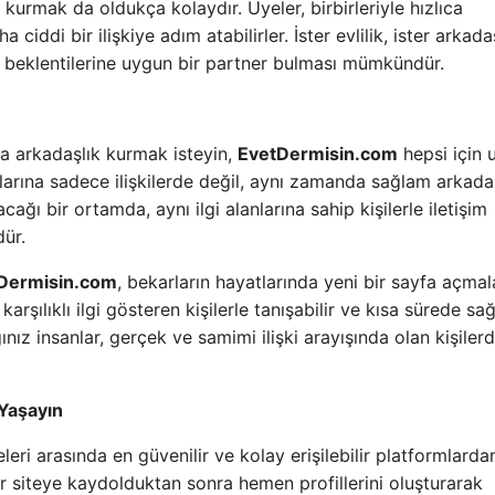
m kurmak da oldukça kolaydır. Üyeler, birbirleriyle hızlıca
ciddi bir ilişkiye adım atabilirler. İster evlilik, ister arkada
n beklentilerine uygun bir partner bulması mümkündür.
eya arkadaşlık kurmak isteyin,
EvetDermisin.com
hepsi için 
ılarına sadece ilişkilerde değil, aynı zamanda sağlam arkadaş
cağı bir ortamda, aynı ilgi alanlarına sahip kişilerle iletişim
ür.
Dermisin.com
, bekarların hayatlarında yeni bir sayfa açmal
rşılıklı ilgi gösteren kişilerle tanışabilir ve kısa sürede sağl
ğınız insanlar, gerçek ve samimi ilişki arayışında olan kişiler
 Yaşayın
teleri arasında en güvenilir ve kolay erişilebilir platformlarda
lar siteye kaydolduktan sonra hemen profillerini oluşturarak