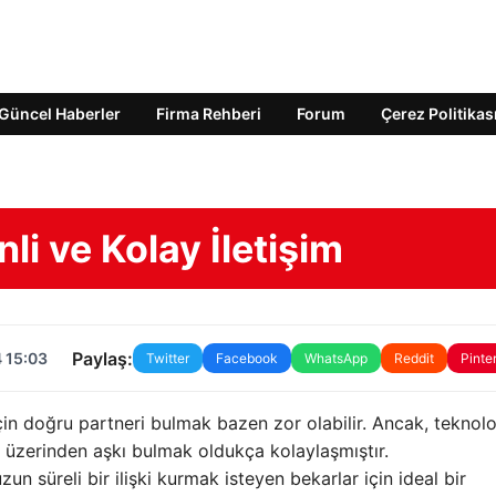
Güncel Haberler
Firma Rehberi
Forum
Çerez Politikas
nli ve Kolay İletişim
Paylaş:
 15:03
Twitter
Facebook
WhatsApp
Reddit
Pinte
çin doğru partneri bulmak bazen zor olabilir. Ancak, teknolo
üzerinden aşkı bulmak oldukça kolaylaşmıştır.
zun süreli bir ilişki kurmak isteyen bekarlar için ideal bir