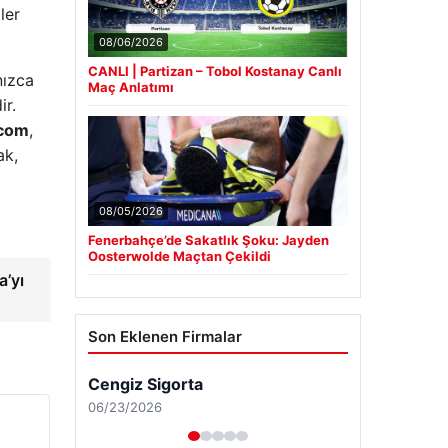
ler
08/06/2026
CANLI | Partizan – Tobol Kostanay Canlı
nızca
Maç Anlatımı
ir.
.com
,
ak,
08/05/2026
Fenerbahçe’de Sakatlık Şoku: Jayden
Oosterwolde Maçtan Çekildi
’yı
Son Eklenen Firmalar