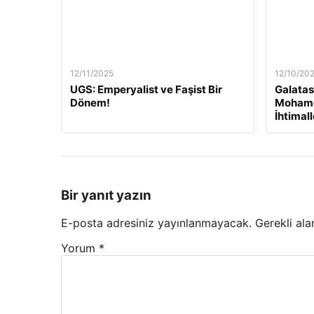
12/11/2025
12/10/20
UGS: Emperyalist ve Faşist Bir
Galatas
Dönem!
Mohame
İhtimal
Bir yanıt yazın
E-posta adresiniz yayınlanmayacak.
Gerekli ala
Yorum
*