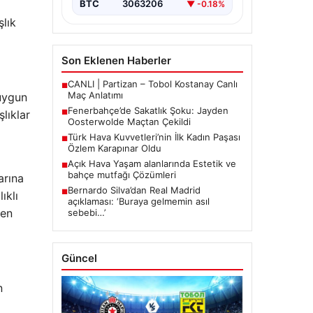
BTC
3063206
▼ -0.18%
şlık
Son Eklenen Haberler
CANLI | Partizan – Tobol Kostanay Canlı
■
Maç Anlatımı
uygun
Fenerbahçe’de Sakatlık Şoku: Jayden
lıklar
■
Oosterwolde Maçtan Çekildi
Türk Hava Kuvvetleri’nin İlk Kadın Paşası
■
Özlem Karapınar Oldu
Açık Hava Yaşam alanlarında Estetik ve
■
bahçe mutfağı Çözümleri
arına
Bernardo Silva’dan Real Madrid
■
ıklı
açıklaması: ‘Buraya gelmemin asıl
den
sebebi…’
Güncel
n