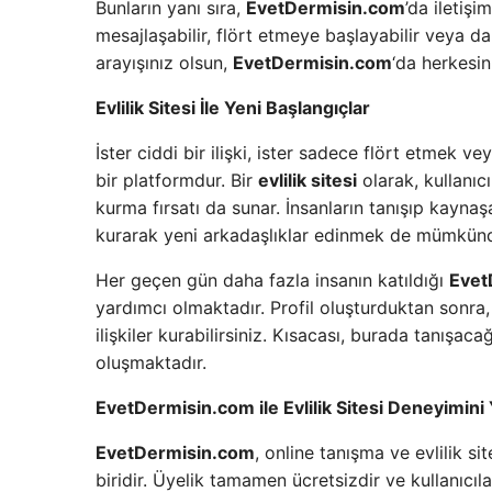
Bunların yanı sıra,
EvetDermisin.com
’da iletişi
mesajlaşabilir, flört etmeye başlayabilir veya daha 
arayışınız olsun,
EvetDermisin.com
‘da herkesi
Evlilik Sitesi İle Yeni Başlangıçlar
İster ciddi bir ilişki, ister sadece flört etmek v
bir platformdur. Bir
evlilik sitesi
olarak, kullanıc
kurma fırsatı da sunar. İnsanların tanışıp kaynaşa
kurarak yeni arkadaşlıklar edinmek de mümkünd
Her geçen gün daha fazla insanın katıldığı
Evet
yardımcı olmaktadır. Profil oluşturduktan sonra, ka
ilişkiler kurabilirsiniz. Kısacası, burada tanışaca
oluşmaktadır.
EvetDermisin.com ile Evlilik Sitesi Deneyimini
EvetDermisin.com
, online tanışma ve evlilik si
biridir. Üyelik tamamen ücretsizdir ve kullanıcı