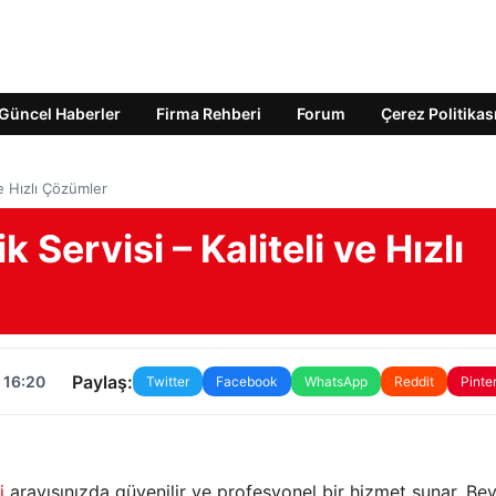
Güncel Haberler
Firma Rehberi
Forum
Çerez Politikas
ve Hızlı Çözümler
 Servisi – Kaliteli ve Hızlı
Paylaş:
 16:20
Twitter
Facebook
WhatsApp
Reddit
Pinte
i
arayışınızda güvenilir ve profesyonel bir hizmet sunar. Be