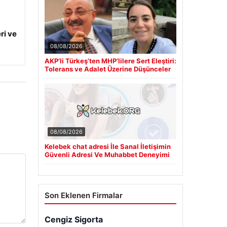
ri ve
08/08/2026
AKP’li Türkeş’ten MHP’lilere Sert Eleştiri:
Tolerans ve Adalet Üzerine Düşünceler
08/08/2026
Kelebek chat adresi İle Sanal İletişimin
Güvenli Adresi Ve Muhabbet Deneyimi
Son Eklenen Firmalar
Cengiz Sigorta