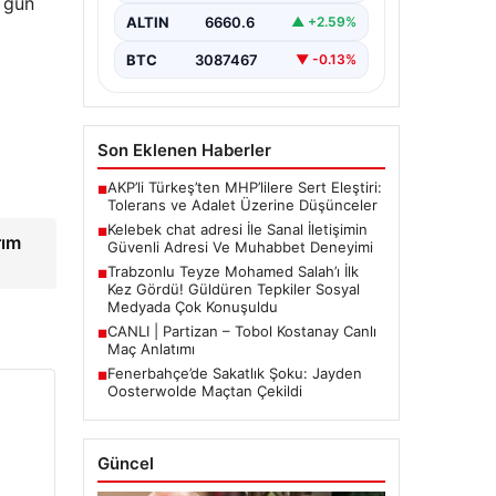
r gün
sağlaması büyük bir hassasiyet
ALTIN
6660.6
▲ +2.59%
taşımaktadır. Güncel olarak…
BTC
3087467
▼ -0.13%
Son Eklenen Haberler
AKP’li Türkeş’ten MHP’lilere Sert Eleştiri:
■
Tolerans ve Adalet Üzerine Düşünceler
Kelebek chat adresi İle Sanal İletişimin
■
rım
Güvenli Adresi Ve Muhabbet Deneyimi
→
Trabzonlu Teyze Mohamed Salah’ı İlk
■
Kez Gördü! Güldüren Tepkiler Sosyal
Medyada Çok Konuşuldu
CANLI | Partizan – Tobol Kostanay Canlı
■
Maç Anlatımı
Fenerbahçe’de Sakatlık Şoku: Jayden
■
Oosterwolde Maçtan Çekildi
Güncel