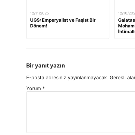
12/11/2025
12/10/20
UGS: Emperyalist ve Faşist Bir
Galatas
Dönem!
Mohame
İhtimal
Bir yanıt yazın
E-posta adresiniz yayınlanmayacak.
Gerekli ala
Yorum
*