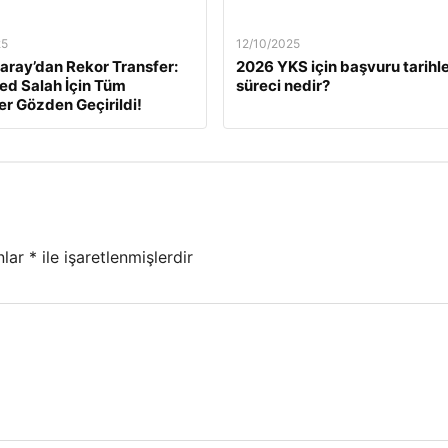
25
12/10/2025
aray’dan Rekor Transfer:
2026 YKS için başvuru tarihle
d Salah İçin Tüm
süreci nedir?
ler Gözden Geçirildi!
nlar
*
ile işaretlenmişlerdir