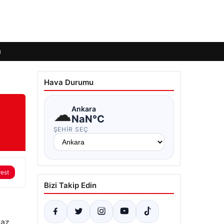
ı
Hava Durumu
☁
Ankara
NaN°C
ŞEHIR SEÇ
rest
Bizi Takip Edin
yaz