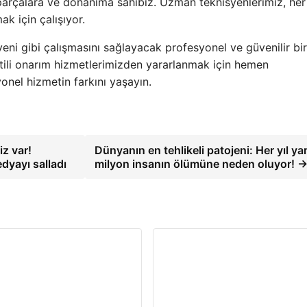
i parçalara ve donanıma sahibiz. Uzman teknisyenlerimiz, he
k için çalışıyor.
yeni gibi çalışmasını sağlayacak profesyonel ve güvenilir bir
arantili onarım hizmetlerimizden yararlanmak için hemen
yonel hizmetin farkını yaşayın.
z var!
Dünyanın en tehlikeli patojeni: Her yıl ya
dyayı salladı
milyon insanın ölümüne neden oluyor! 