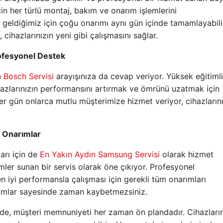
n her türlü montaj, bakım ve onarım işlemlerini
a geldiğimiz için çoğu onarımı aynı gün içinde tamamlayabil
 cihazlarınızın yeni gibi çalışmasını sağlar.
rofesyonel Destek
 Bosch Servisi
arayışınıza da cevap veriyor. Yüksek eğitiml
hazlarınızın performansını artırmak ve ömrünü uzatmak için
er gün onlarca mutlu müşterimize hizmet veriyor, cihazların
i Onarımlar
arı için de
En Yakın Aydın Samsung Servisi
olarak hizmet
ümler sunan bir servis olarak öne çıkıyor. Profesyonel
n iyi performansla çalışması için gerekli tüm onarımları
rımlar sayesinde zaman kaybetmezsiniz.
e, müşteri memnuniyeti her zaman ön plandadır. Cihazların