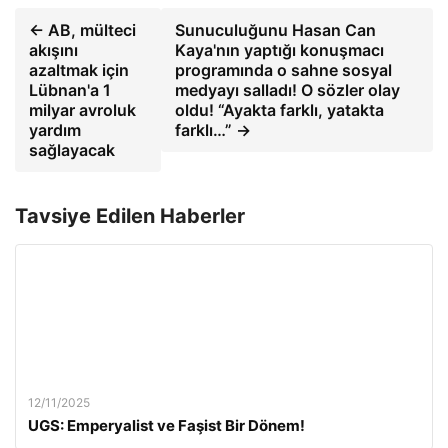
← AB, mülteci
Sunuculuğunu Hasan Can
akışını
Kaya'nın yaptığı konuşmacı
azaltmak için
programında o sahne sosyal
Lübnan'a 1
medyayı salladı! O sözler olay
milyar avroluk
oldu! “Ayakta farklı, yatakta
yardım
farklı…” →
sağlayacak
Tavsiye Edilen Haberler
12/11/2025
UGS: Emperyalist ve Faşist Bir Dönem!