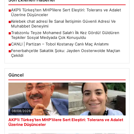
AKP’li Türkeş’ten MHP’lilere Sert Eleştiri: Tolerans ve Adalet
■
Üzerine Düşünceler
Kelebek chat adresi İle Sanal İletişimin Güvenli Adresi Ve
■
Muhabbet Deneyimi
Trabzonlu Teyze Mohamed Salah’ı İlk Kez Gördü! Güldüren
■
Tepkiler Sosyal Medyada Çok Konuşuldu
CANLI | Partizan – Tobol Kostanay Canlı Maç Anlatımı
■
Fenerbahçe’de Sakatlık Şoku: Jayden Oosterwolde Maçtan
■
Çekildi
Güncel
08/08/2026
AKP’li Türkeş’ten MHP’lilere Sert Eleştiri: Tolerans ve Adalet
Üzerine Düşünceler