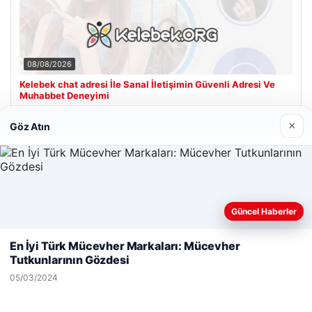
08/08/2026
Kelebek chat adresi İle Sanal İletişimin Güvenli Adresi Ve
Muhabbet Deneyimi
×
Göz Atın
Son Eklenen Firmalar
Güncel Haberler
Web sitemizi nasıl kullandığınızı daha iyi anlayabilmek,
deneyiminizi kişiselleştirmek ve geliştirmek amacıyla çerezler
En İyi Türk Mücevher Markaları: Mücevher
kullanıyoruz.
Çerez Politikamız
Tutkunlarının Gözdesi
Reddet
Kabul Et
05/03/2024