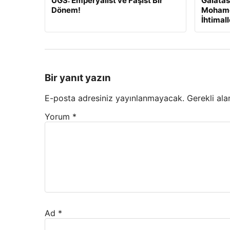
UGS: Emperyalist ve Faşist Bir
Galatas
Dönem!
Mohame
İhtimal
Bir yanıt yazın
E-posta adresiniz yayınlanmayacak.
Gerekli ala
Yorum
*
Ad
*