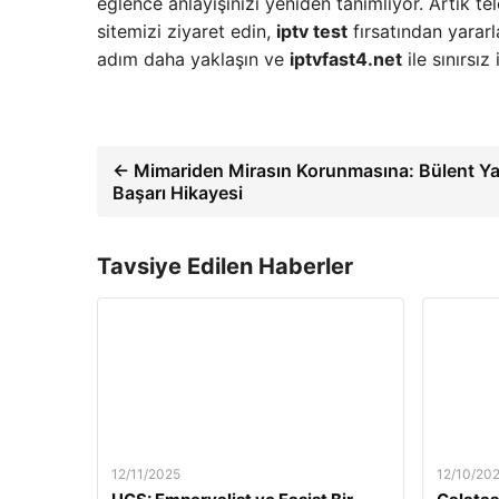
eğlence anlayışınızı yeniden tanımlıyor. Artık 
sitemizi ziyaret edin,
iptv test
fırsatından yararl
adım daha yaklaşın ve
iptvfast4.net
ile sınırsız 
← Mimariden Mirasın Korunmasına: Bülent Ya
Başarı Hikayesi
Tavsiye Edilen Haberler
12/11/2025
12/10/20