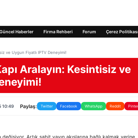
Güncel Haberler
Firma Rehberi
Forum
Çerez Politikas
siz ve Uygun Fiyatlı IPTV Deneyimi!
pı Aralayın: Kesintisiz ve
eneyimi!
Paylaş:
5 10:49
Twitter
Facebook
WhatsApp
Reddit
Pinte
değişiyor. Artık sabit yayın akışlarına bağlı kalmak yerine,