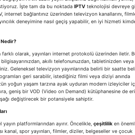
istiyoruz. İşte tam da bu noktada
IPTV
teknolojisi devreye gi
, internet bağlantınız üzerinden televizyon kanallarını, filml
ıncılık deneyimine nasıl geçiş yapabilir, en iyi hizmeti kimd
 Nedir?
farklı olarak, yayınları internet protokolü üzerinden iletir. B
bilgisayarınızdan, akıllı telefonunuzdan, tabletinizden veya a
niz. Geleneksel televizyon yayınlarında belirli bir saatte belir
gramları geri sarabilir, istediğiniz filmi veya diziyi anında
üzün yoğun yaşam tarzına ayak uyduran modern izleyiciler iç
nı sıra, geniş bir VOD (Video on Demand) kütüphanesine de er
şağı değiştirecek bir potansiyele sahiptir.
arı
 yayın platformlarından ayırır. Öncelikle,
çeşitlilik
en öneml
sı kanal, spor yayınları, filmler, diziler, belgeseller ve çocuk