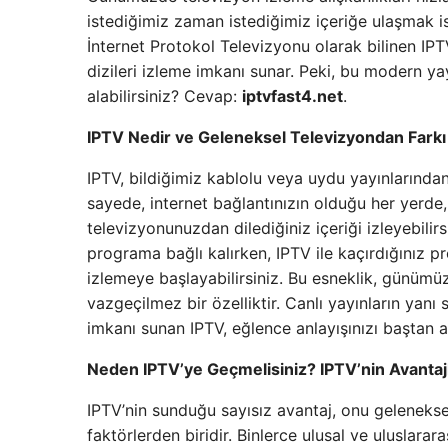
istediğimiz zaman istediğimiz içeriğe ulaşmak 
İnternet Protokol Televizyonu olarak bilinen IPTV
dizileri izleme imkanı sunar. Peki, bu modern yay
alabilirsiniz? Cevap:
iptvfast4.net
.
IPTV Nedir ve Geleneksel Televizyondan Farkı
IPTV, bildiğimiz kablolu veya uydu yayınlarından 
sayede, internet bağlantınızın olduğu her yerde, 
televizyonunuzdan dilediğiniz içeriği izleyebilirsi
programa bağlı kalırken, IPTV ile kaçırdığınız pro
izlemeye başlayabilirsiniz. Bu esneklik, günüm
vazgeçilmez bir özelliktir. Canlı yayınların ya
imkanı sunan IPTV, eğlence anlayışınızı baştan a
Neden IPTV’ye Geçmelisiniz? IPTV’nin Avantajl
IPTV’nin sunduğu sayısız avantaj, onu geleneksel
faktörlerden biridir. Binlerce ulusal ve uluslarara