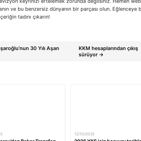
televizyon keyfinizi ertelemek zorunda değilsiniz. Hemen web
anın ve bu benzersiz dünyanın bir parçası olun. Eğlenceye b
içeriğin tadını çıkarın!
şaroğlu’nun 30 Yılı Aşan
KKM hesaplarından çıkış
sürüyor →
25
12/10/2025