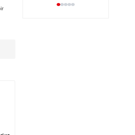
ir
Hastaş Beton
05/26/2026