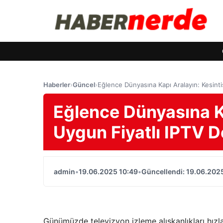
Haberler
›
Güncel
›
Eğlence Dünyasına Kapı Aralayın: Kesinti
Eğlence Dünyasına Ka
Uygun Fiyatlı IPTV D
admin
•
19.06.2025 10:49
•
Güncellendi: 19.06.202
Günümüzde televizyon izleme alışkanlıkları hızla 