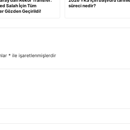
aray’dan Rekor Transfer:
2026 YKS için başvuru tarihle
d Salah İçin Tüm
süreci nedir?
ler Gözden Geçirildi!
nlar
*
ile işaretlenmişlerdir