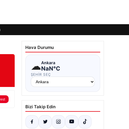
ı
Hava Durumu
☁
Ankara
NaN°C
ŞEHIR SEÇ
rest
Bizi Takip Edin