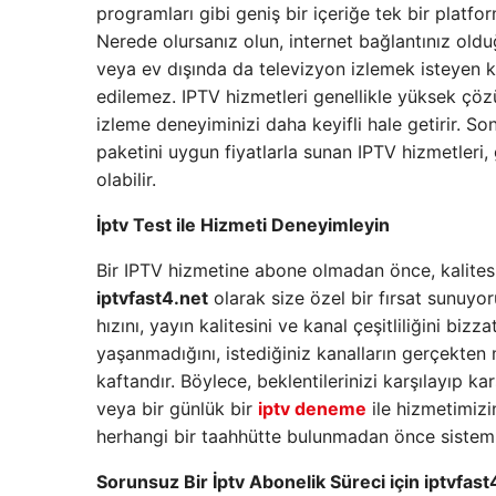
programları gibi geniş bir içeriğe tek bir platfo
Nerede olursanız olun, internet bağlantınız olduğ
veya ev dışında da televizyon izlemek isteyen ki
edilemez. IPTV hizmetleri genellikle yüksek çözü
izleme deneyiminizi daha keyifli hale getirir. So
paketini uygun fiyatlarla sunan IPTV hizmetleri,
olabilir.
İptv Test ile Hizmeti Deneyimleyin
Bir IPTV hizmetine abone olmadan önce, kalite
iptvfast4.net
olarak size özel bir fırsat sunuyo
hızını, yayın kalitesini ve kanal çeşitliliğini b
yaşanmadığını, istediğiniz kanalların gerçekten 
kaftandır. Böylece, beklentilerinizi karşılayıp kar
veya bir günlük bir
iptv deneme
ile hizmetimizi
herhangi bir taahhütte bulunmadan önce sistemim
Sorunsuz Bir İptv Abonelik Süreci için iptvfast