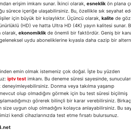
rmdan erişim imkanı sunar. İkinci olarak,
esneklik
ön plana çı
u sürece içeriğe ulaşabilirsiniz. Bu, özellikle sık seyahat e
şiler için büyük bir kolaylıktır. Üçüncü olarak,
kalite
de göz 
nürlüklü (HD) ve hatta Ultra HD (4K) yayın kalitesi sunar. 
n olarak,
ekonomiklik
de önemli bir faktördür. Geniş bir kan
 geleneksel uydu aboneliklerine kıyasla daha cazip bir altern
sinden emin olmak istemeniz çok doğal. İşte bu yüzden
ruz:
iptv test
imkanı. Bu deneme süresi sayesinde, sunucular
izzat deneyimleyebilirsiniz. Donma veya takılma yaşanıp
mevcut olup olmadığını görmek için bu test süresi biçilmiş
şılamadığımızı görerek bilinçli bir karar verebilirsiniz. Birka
n size uygun olup olmadığını kolayca anlayabilirsiniz. Bu sa
izi kendi cihazlarınızda test etme fırsatı bulursunuz.
4.net