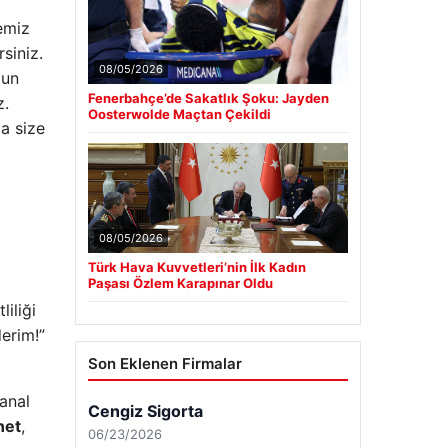
temiz
siniz.
08/05/2026
gun
Fenerbahçe’de Sakatlık Şoku: Jayden
z.
Oosterwolde Maçtan Çekildi
a size
08/05/2026
Türk Hava Kuvvetleri’nin İlk Kadın
Paşası Özlem Karapınar Oldu
iliği
erim!”
Son Eklenen Firmalar
kanal
net
,