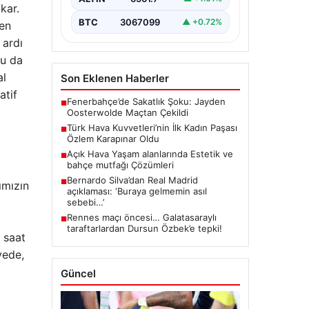
kar.
BTC
3067099
▲ +0.72%
den
ardı
Bu da
al
Son Eklenen Haberler
atif
Fenerbahçe’de Sakatlık Şoku: Jayden
■
Oosterwolde Maçtan Çekildi
Türk Hava Kuvvetleri’nin İlk Kadın Paşası
■
Özlem Karapınar Oldu
Açık Hava Yaşam alanlarında Estetik ve
■
bahçe mutfağı Çözümleri
Bernardo Silva’dan Real Madrid
■
ımızın
açıklaması: ‘Buraya gelmemin asıl
sebebi…’
Rennes maçı öncesi… Galatasaraylı
■
taraftarlardan Dursun Özbek’e tepki!
ç saat
yede,
Güncel