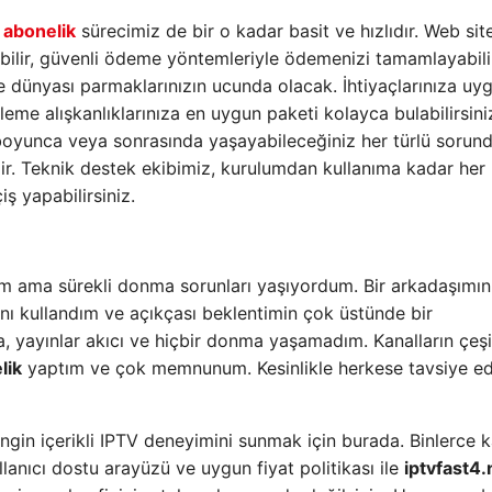
v abonelik
sürecimiz de bir o kadar basit ve hızlıdır. Web si
bilir, güvenli ödeme yöntemleriyle ödemenizi tamamlayabilir
 dünyası parmaklarınızın ucunda olacak. İhtiyaçlarınıza uy
leme alışkanlıklarınıza en uygun paketi kolayca bulabilirsini
 boyunca veya sonrasında yaşayabileceğiniz her türlü sorund
r. Teknik destek ekibimiz, kurulumdan kullanıma kadar her
ş yapabilirsiniz.
dum ama sürekli donma sorunları yaşıyordum. Bir arkadaşımın
ını kullandım ve açıkçası beklentimin çok üstünde bir
, yayınlar akıcı ve hiçbir donma yaşamadım. Kanalların çeşitl
lik
yaptım ve çok memnunum. Kesinlikle herkese tavsiye ed
 zengin içerikli IPTV deneyimini sunmak için burada. Binlerce 
lanıcı dostu arayüzü ve uygun fiyat politikası ile
iptvfast4.