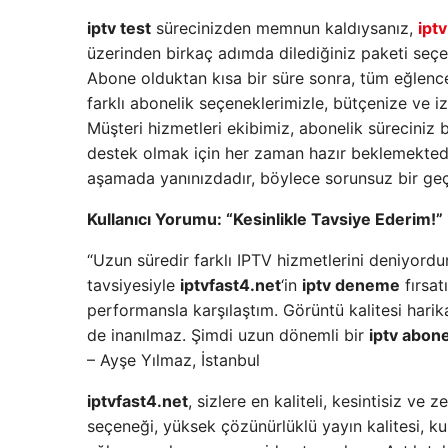
iptv test
sürecinizden memnun kaldıysanız,
ipt
üzerinden birkaç adımda dilediğiniz paketi seçe
Abone olduktan kısa bir süre sonra, tüm eğlence
farklı abonelik seçeneklerimizle, bütçenize ve iz
Müşteri hizmetleri ekibimiz, abonelik süreciniz
destek olmak için her zaman hazır beklemektedi
aşamada yanınızdadır, böylece sorunsuz bir geçi
Kullanıcı Yorumu: “Kesinlikle Tavsiye Ederim!”
“Uzun süredir farklı IPTV hizmetlerini deniyor
tavsiyesiyle
iptvfast4.net
‘in
iptv deneme
fırsat
performansla karşılaştım. Görüntü kalitesi harika
de inanılmaz. Şimdi uzun dönemli bir
iptv abone
– Ayşe Yılmaz, İstanbul
iptvfast4.net
, sizlere en kaliteli, kesintisiz ve
seçeneği, yüksek çözünürlüklü yayın kalitesi, kul