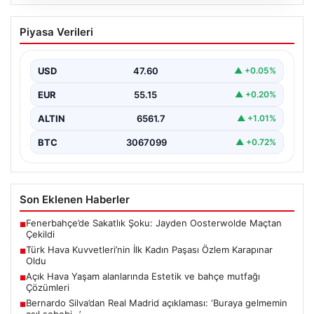
03.08.2026
Rennes maçı öncesi… Galatasaraylı
Piyasa Verileri
taraftarlardan Dursun Özbek’e tepki!
{ “title”: “Rennes Maçı Öncesinde Galatasaray
Taraftarlarından Dursun Özbek’e Sert Tepki”, “content”:
USD
47.60
▲ +0.05%
“ Galatasaray’ın…
EUR
55.15
▲ +0.20%
ALTIN
6561.7
▲ +1.01%
BTC
3067099
▲ +0.72%
Son Eklenen Haberler
Fenerbahçe’de Sakatlık Şoku: Jayden Oosterwolde Maçtan
■
Çekildi
Türk Hava Kuvvetleri’nin İlk Kadın Paşası Özlem Karapınar
■
Oldu
Açık Hava Yaşam alanlarında Estetik ve bahçe mutfağı
■
Çözümleri
Bernardo Silva’dan Real Madrid açıklaması: ‘Buraya gelmemin
■
asıl sebebi…’