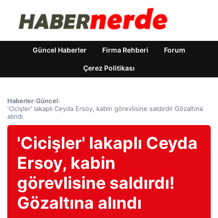
Güncel Haberler
Firma Rehberi
Forum
Çerez Politikası
Haberler
›
Güncel
›
'Cicişler' lakaplı Ceyda Ersoy, kabin görevlisine saldırdı! Gözaltına
alındı
'Cicişler' lakaplı Ceyda
Ersoy, kabin
görevlisine saldırdı!
Gözaltına alındı