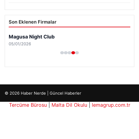
Son Eklenen Firmalar
Magusa Night Club
05/01/2026
© 2026 Haber Nerde | Güncel Haberler
Tercüme Bürosu
|
Malta Dil Okulu
|
lemagrup.com.tr
pto
cort
İzle
s giriş
escort
üzü escort
üzü escort
üzü escort
l escort
scort
rt escort
rt escort
rt escort
io
inevler escort
vcılar escort
vcılar escort
vcılar escort