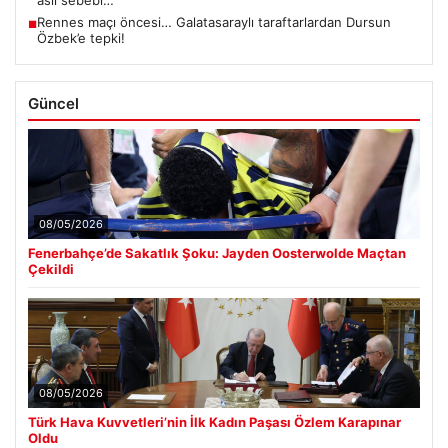
Rennes maçı öncesi… Galatasaraylı taraftarlardan Dursun
■
Özbek’e tepki!
Güncel
08/05/2026
Fenerbahçe’de Sakatlık Şoku: Jayden Oosterwolde Maçtan
Çekildi
08/05/2026
Türk Hava Kuvvetleri’nin İlk Kadın Paşası Özlem Karapınar
Oldu