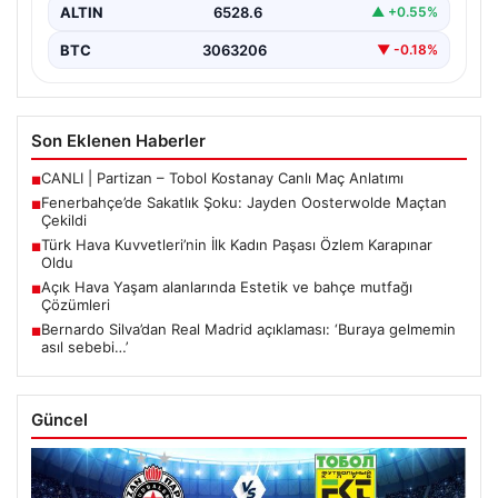
ALTIN
6528.6
▲ +0.55%
BTC
3063206
▼ -0.18%
Son Eklenen Haberler
CANLI | Partizan – Tobol Kostanay Canlı Maç Anlatımı
■
Fenerbahçe’de Sakatlık Şoku: Jayden Oosterwolde Maçtan
■
Çekildi
Türk Hava Kuvvetleri’nin İlk Kadın Paşası Özlem Karapınar
■
Oldu
Açık Hava Yaşam alanlarında Estetik ve bahçe mutfağı
■
Çözümleri
Bernardo Silva’dan Real Madrid açıklaması: ‘Buraya gelmemin
■
asıl sebebi…’
Güncel