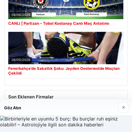
08/06/2026
CANLI | Partizan – Tobol Kostanay Canlı Maç Anlatımı
08/05/2026
Fenerbahçe’de Sakatlık Şoku: Jayden Oosterwolde Maçtan
Çekildi
Son Eklenen Firmalar
×
Göz Atın