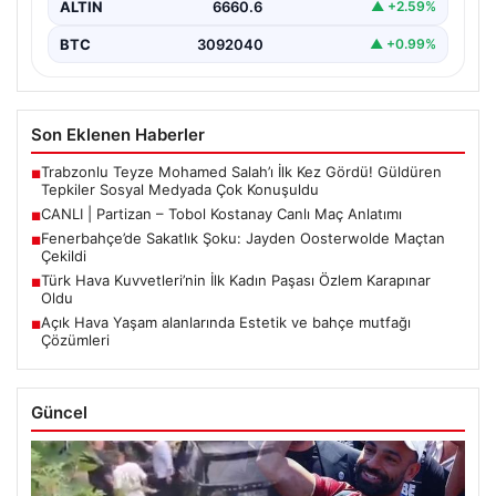
ALTIN
6660.6
▲ +2.59%
BTC
3092040
▲ +0.99%
Son Eklenen Haberler
Trabzonlu Teyze Mohamed Salah’ı İlk Kez Gördü! Güldüren
■
Tepkiler Sosyal Medyada Çok Konuşuldu
CANLI | Partizan – Tobol Kostanay Canlı Maç Anlatımı
■
Fenerbahçe’de Sakatlık Şoku: Jayden Oosterwolde Maçtan
■
Çekildi
Türk Hava Kuvvetleri’nin İlk Kadın Paşası Özlem Karapınar
■
Oldu
Açık Hava Yaşam alanlarında Estetik ve bahçe mutfağı
■
Çözümleri
Güncel