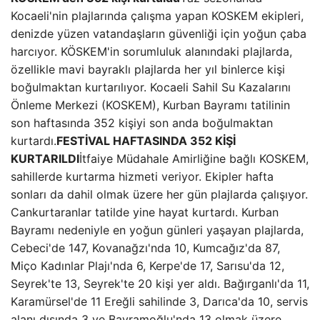
Kocaeli'nin plajlarında çalışma yapan KOSKEM ekipleri,
denizde yüzen vatandaşların güvenliği için yoğun çaba
harcıyor. KÖSKEM'in sorumluluk alanındaki plajlarda,
özellikle mavi bayraklı plajlarda her yıl binlerce kişi
boğulmaktan kurtarılıyor. Kocaeli Sahil Su Kazalarını
Önleme Merkezi (KOSKEM), Kurban Bayramı tatilinin
son haftasında 352 kişiyi son anda boğulmaktan
kurtardı.
FESTİVAL HAFTASINDA 352 KİŞİ
KURTARILDI
İtfaiye Müdahale Amirliğine bağlı KOSKEM,
sahillerde kurtarma hizmeti veriyor. Ekipler hafta
sonları da dahil olmak üzere her gün plajlarda çalışıyor.
Cankurtaranlar tatilde yine hayat kurtardı. Kurban
Bayramı nedeniyle en yoğun günleri yaşayan plajlarda,
Cebeci'de 147, Kovanağzı'nda 10, Kumcağız'da 87,
Miço Kadınlar Plajı'nda 6, Kerpe'de 17, Sarısu'da 12,
Seyrek'te 13, Seyrek'te 20 kişi yer aldı. Bağırganlı'da 11,
Karamürsel'de 11 Ereğli sahilinde 3, Darıca'da 10, servis
alanı dışında 3 ve Bayramoğlu'nda 13 olmak üzere