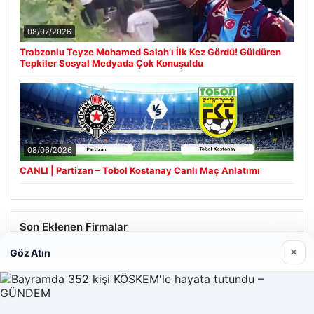
08/07/2026
Trabzonlu Teyze Mohamed Salah’ı İlk Kez Gördü! Güldüren
Tepkiler Sosyal Medyada Çok Konuşuldu
08/06/2026
CANLI | Partizan – Tobol Kostanay Canlı Maç Anlatımı
Son Eklenen Firmalar
×
Göz Atın