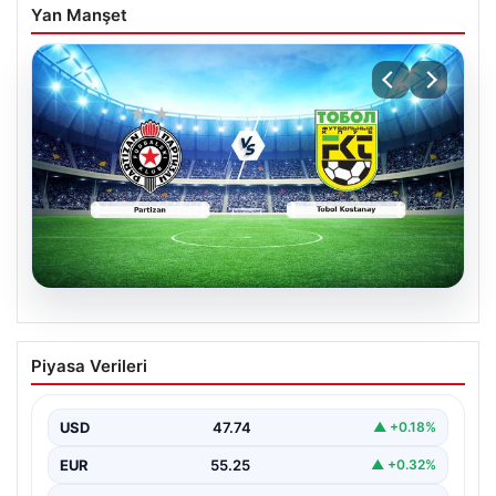
Yan Manşet
06.08.2026
CANLI | Partizan – Tobol Kostanay Canlı
Piyasa Verileri
Maç Anlatımı
USD
47.74
▲ +0.18%
EUR
55.25
▲ +0.32%