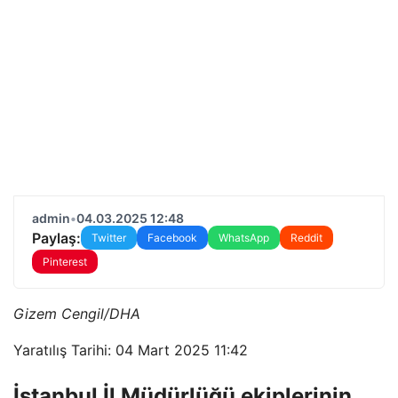
admin
•
04.03.2025 12:48
Paylaş:
Twitter
Facebook
WhatsApp
Reddit
Pinterest
Gizem Cengil/DHA
Yaratılış Tarihi: 04 Mart 2025 11:42
İstanbul İl Müdürlüğü ekiplerinin