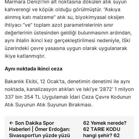
Marmara Denizi’nin alt noktasına dökülen atık suyun
kahverengi ve köpük olduğu görülmüştür. “Askıya
alınmış katı malzeme” atık su, biyokimyasal oksijen
ihtiyacı “ve” toplam azot parametrelerinin sınır
değerlerinin üstesinden geldiği bulunmasının ardından,
aynı ihlalin ikinci kez gerçekleştirilmesi nedeniyle, ISki
üzerindeki çevre yasasına uygun olarak uygulanarak
ikiye katlanmıştır.
Aynı noktada ikinci ceza
Bakanlık Ekibi, 12 Ocak’ta, denetimin denetimi ile aynı
noktada, kanalizasyon atıkları ve Iski’ye ‘2872’ 1 milyon
337 bin 354 TL Uygulamalı İdari Ceza Çevre Kodunun
Atık Suyunun Atık Suyunun Bırakması.
← Son Dakika Spor
62 Yemek nerede?
Haberleri | Ömer Erdoğan:
62 TARIE KODU
Sivassport’un yüzde yüzü
hangi şehir? 62