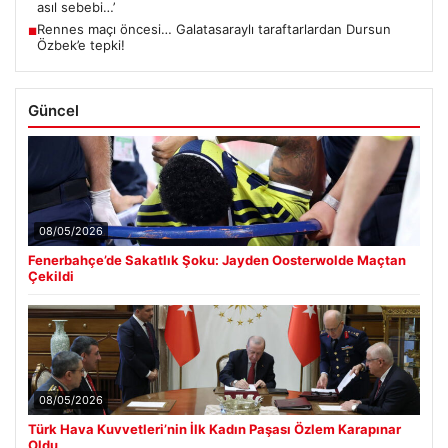
asıl sebebi…’
Rennes maçı öncesi… Galatasaraylı taraftarlardan Dursun
■
Özbek’e tepki!
Güncel
08/05/2026
Fenerbahçe’de Sakatlık Şoku: Jayden Oosterwolde Maçtan
Çekildi
08/05/2026
Türk Hava Kuvvetleri’nin İlk Kadın Paşası Özlem Karapınar
Oldu