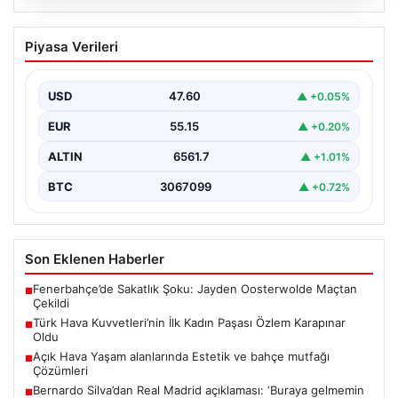
05.08.2026
Türk Hava Kuvvetleri’nin İlk Kadın
Piyasa Verileri
Paşası Özlem Karapınar Oldu
Türk Silahlı Kuvvetleri, tarihi bir döneme imza atarak ilk
kez kadınlardan oluşan yüksek rütbeli…
USD
47.60
▲ +0.05%
EUR
55.15
▲ +0.20%
ALTIN
6561.7
▲ +1.01%
BTC
3067099
▲ +0.72%
Son Eklenen Haberler
Fenerbahçe’de Sakatlık Şoku: Jayden Oosterwolde Maçtan
■
Çekildi
Türk Hava Kuvvetleri’nin İlk Kadın Paşası Özlem Karapınar
■
Oldu
Açık Hava Yaşam alanlarında Estetik ve bahçe mutfağı
■
Çözümleri
Bernardo Silva’dan Real Madrid açıklaması: ‘Buraya gelmemin
■