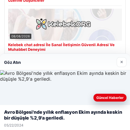
Üzerine Düşünceler
08/08/2026
Kelebek chat adresi İle Sanal İletişimin Güvenli Adresi Ve
Muhabbet Deneyimi
×
Göz Atın
Son Eklenen Firmalar
Hastaş Beton
05/26/2026
Güncel Haberler
Web sitemizi nasıl kullandığınızı daha iyi anlayabilmek,
deneyiminizi kişiselleştirmek ve geliştirmek amacıyla çerezler
Avro Bölgesi'nde yıllık enflasyon Ekim ayında keskin
kullanıyoruz.
Çerez Politikamız
bir düşüşle %2,9'a geriledi.
Reddet
Kabul Et
05/22/2024