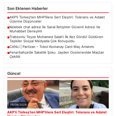
Son Eklenen Haberler
AKP’li Türkeş’ten MHP’lilere Sert Eleştiri: Tolerans ve Adalet
■
Üzerine Düşünceler
Kelebek chat adresi İle Sanal İletişimin Güvenli Adresi Ve
■
Muhabbet Deneyimi
Trabzonlu Teyze Mohamed Salah’ı İlk Kez Gördü! Güldüren
■
Tepkiler Sosyal Medyada Çok Konuşuldu
CANLI | Partizan – Tobol Kostanay Canlı Maç Anlatımı
■
Fenerbahçe’de Sakatlık Şoku: Jayden Oosterwolde Maçtan
■
Çekildi
Güncel
08/08/2026
AKP’li Türkeş’ten MHP’lilere Sert Eleştiri: Tolerans ve Adalet