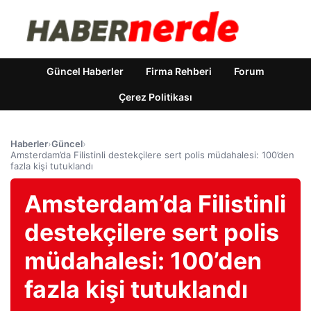
Güncel Haberler
Firma Rehberi
Forum
Çerez Politikası
Haberler
›
Güncel
›
Amsterdam’da Filistinli destekçilere sert polis müdahalesi: 100’den
fazla kişi tutuklandı
Amsterdam’da Filistinli
destekçilere sert polis
müdahalesi: 100’den
fazla kişi tutuklandı