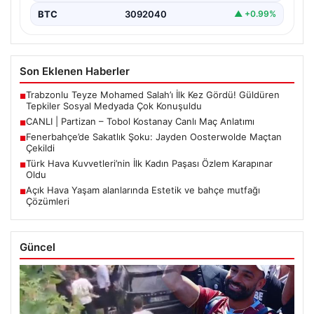
BTC
3092040
▲ +0.99%
Son Eklenen Haberler
Trabzonlu Teyze Mohamed Salah’ı İlk Kez Gördü! Güldüren
■
Tepkiler Sosyal Medyada Çok Konuşuldu
CANLI | Partizan – Tobol Kostanay Canlı Maç Anlatımı
■
Fenerbahçe’de Sakatlık Şoku: Jayden Oosterwolde Maçtan
■
Çekildi
Türk Hava Kuvvetleri’nin İlk Kadın Paşası Özlem Karapınar
■
Oldu
Açık Hava Yaşam alanlarında Estetik ve bahçe mutfağı
■
Çözümleri
Güncel