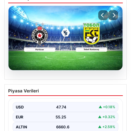
06.08.2026
CANLI | Partizan – Tobol Kostanay Canlı
Piyasa Verileri
Maç Anlatımı
USD
47.74
▲ +0.18%
EUR
55.25
▲ +0.32%
ALTIN
6660.6
▲ +2.59%