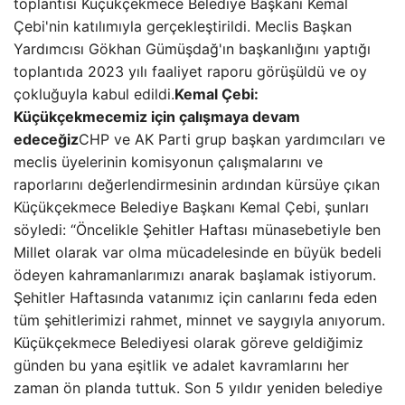
toplantısı Küçükçekmece Belediye Başkanı Kemal
Çebi'nin katılımıyla gerçekleştirildi. Meclis Başkan
Yardımcısı Gökhan Gümüşdağ'ın başkanlığını yaptığı
toplantıda 2023 yılı faaliyet raporu görüşüldü ve oy
çokluğuyla kabul edildi.
Kemal Çebi:
Küçükçekmecemiz için çalışmaya devam
edeceğiz
CHP ve AK Parti grup başkan yardımcıları ve
meclis üyelerinin komisyonun çalışmalarını ve
raporlarını değerlendirmesinin ardından kürsüye çıkan
Küçükçekmece Belediye Başkanı Kemal Çebi, şunları
söyledi: “Öncelikle Şehitler Haftası münasebetiyle ben
Millet olarak var olma mücadelesinde en büyük bedeli
ödeyen kahramanlarımızı anarak başlamak istiyorum.
Şehitler Haftasında vatanımız için canlarını feda eden
tüm şehitlerimizi rahmet, minnet ve saygıyla anıyorum.
Küçükçekmece Belediyesi olarak göreve geldiğimiz
günden bu yana eşitlik ve adalet kavramlarını her
zaman ön planda tuttuk. Son 5 yıldır yeniden belediye