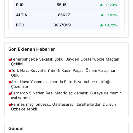
EUR
55.15
▲ +0.20%
ALTIN
6561.7
▲ +1.01%
BTC
3067099
▲ +0.72%
Son Eklenen Haberler
Fenerbahçe’de Sakatlık Şoku: Jayden Oosterwolde Maçtan
■
Çekildi
Türk Hava Kuvvetleri’nin İlk Kadın Paşası Özlem Karapınar
■
Oldu
Açık Hava Yaşam alanlarında Estetik ve bahçe mutfağı
■
Çözümleri
Bernardo Silva’dan Real Madrid açıklaması: ‘Buraya gelmemin
■
asıl sebebi…’
Rennes maçı öncesi… Galatasaraylı taraftarlardan Dursun
■
Özbek’e tepki!
Güncel