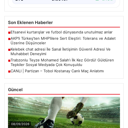
Son Eklenen Haberler
Efsanevi kurtarışlar ve futbol dünyasında unutulmaz anlar
■
AKP’li Türkeş’ten MHP’lilere Sert Eleştiri: Tolerans ve Adalet
■
Üzerine Düşünceler
Kelebek chat adresi İle Sanal İletişimin Güvenli Adresi Ve
■
Muhabbet Deneyimi
Trabzonlu Teyze Mohamed Salah’ı İlk Kez Gördü! Güldüren
■
Tepkiler Sosyal Medyada Çok Konuşuldu
CANLI | Partizan – Tobol Kostanay Canlı Maç Anlatımı
■
Güncel
08/09/2026