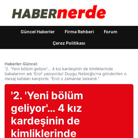
Güncel Haberler
Firma Rehberi
Forum
Çerez Politikası
Haberler
›
Güncel
›
'2. 'Yeni bölüm geliyor'… 4 kız kardeşinin de kimliklerinde
babalarının adı 'Erol' yazıyordu! Duygu Nebioğlu'na gönderilen o
mesaj kafaları karıştırdı: “Erol o zamanlar bekardı.”
'2. 'Yeni bölüm
geliyor'… 4 kız
kardeşinin de
kimliklerinde