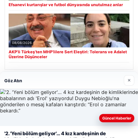
Efsanevi kurtarışlar ve futbol dünyasında unutulmaz anlar
08/08/2026
AKP’li Türkeş’ten MHP’lilere Sert Eleştiri: Tolerans ve Adalet
Üzerine Düşünceler
×
Göz Atın
Son Eklenen Firmalar
Hastaş Beton
05/26/2026
Güncel Haberler
'2. 'Yeni bölüm geliyor'… 4 kız kardeşinin de
Web sitemizi nasıl kullandığınızı daha iyi anlayabilmek,