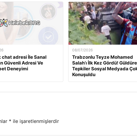
26
08/07/2026
 chat adresi İle Sanal
Trabzonlu Teyze Mohamed
min Güvenli Adresi Ve
Salah’ı İlk Kez Gördü! Güldür
et Deneyimi
Tepkiler Sosyal Medyada Ço
Konuşuldu
nlar
*
ile işaretlenmişlerdir