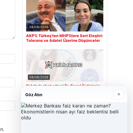
08/08/2026
AKP’li Türkeş’ten MHP’lilere Sert Eleştiri:
Tolerans ve Adalet Üzerine Düşünceler
08/08/2026
Kelebek chat adresi İle Sanal İletişimin
Güvenli Adresi Ve Muhabbet Deneyimi
×
Göz Atın
Son Eklenen Firmalar
Cengiz Sigorta
n.