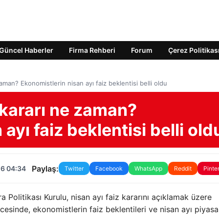
Güncel Haberler
Firma Rehberi
Forum
Çerez Politikas
aman? Ekonomistlerin nisan ayı faiz beklentisi belli oldu
 kararı ne zaman?
ayı faiz beklentisi belli old
Paylaş:
26 04:34
Twitter
Facebook
WhatsApp
Reddit
Pinte
olitikası Kurulu, nisan ayı faiz kararını açıklamak üzere
cesinde, ekonomistlerin faiz beklentileri ve nisan ayı piyasa