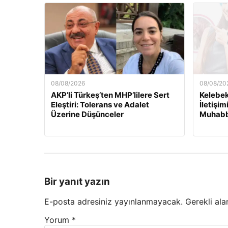
08/08/2026
08/08/20
AKP’li Türkeş’ten MHP’lilere Sert
Kelebek
Eleştiri: Tolerans ve Adalet
İletişi
Üzerine Düşünceler
Muhabb
Bir yanıt yazın
E-posta adresiniz yayınlanmayacak.
Gerekli ala
Yorum
*