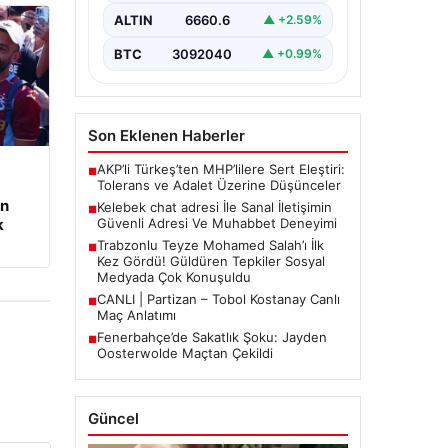
sağlaması büyük bir hassasiyet
ALTIN
6660.6
▲ +2.59%
taşımaktadır. Güncel olarak…
BTC
3092040
▲ +0.99%
Son Eklenen Haberler
AKP’li Türkeş’ten MHP’lilere Sert Eleştiri:
■
Tolerans ve Adalet Üzerine Düşünceler
en
Kelebek chat adresi İle Sanal İletişimin
■
Güvenli Adresi Ve Muhabbet Deneyimi
k
Trabzonlu Teyze Mohamed Salah’ı İlk
■
Kez Gördü! Güldüren Tepkiler Sosyal
Medyada Çok Konuşuldu
CANLI | Partizan – Tobol Kostanay Canlı
■
Maç Anlatımı
Fenerbahçe’de Sakatlık Şoku: Jayden
■
Oosterwolde Maçtan Çekildi
Güncel