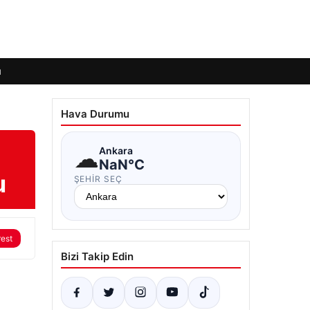
ı
Hava Durumu
☁
Ankara
NaN°C
u
ŞEHIR SEÇ
rest
Bizi Takip Edin